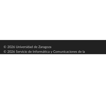
© 2026 Universidad de Zaragoza
© 2026 Servicio de Informática y Comunicaciones de la
Universidad de Zaragoza (
SICUZ
)
Universidad de Zaragoza
C/ Pedro Cerbuna, 12
ES-50009 Zaragoza
España / Spain
Tel: +34 976761000
ciu@unizar.es
Q-5018001-G