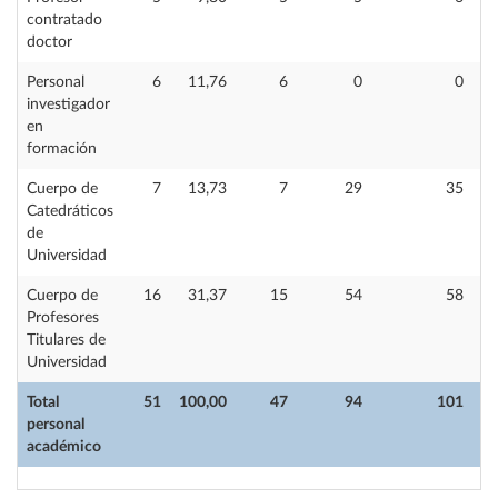
contratado
doctor
Personal
6
11,76
6
0
0
investigador
en
formación
Cuerpo de
7
13,73
7
29
35
Catedráticos
de
Universidad
Cuerpo de
16
31,37
15
54
58
Profesores
Titulares de
Universidad
Total
51
100,00
47
94
101
personal
académico