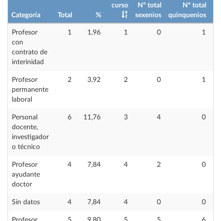
curso
Nº total
Nº total
Categoría
Total
%
sexenios
quinquenios
im
Profesor
1
1,96
1
0
1
con
contrato de
interinidad
Profesor
2
3,92
2
0
1
permanente
laboral
Personal
6
11,76
3
4
0
docente,
investigador
o técnico
Profesor
4
7,84
4
2
0
ayudante
doctor
Sin datos
4
7,84
4
0
0
Profesor
5
9,80
5
5
6