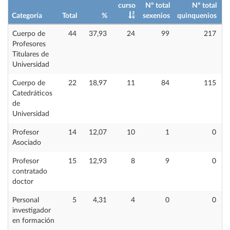
curso
Nº total
Nº total
Categoría
Total
%
sexenios
quinquenios
i
Cuerpo de
44
37,93
24
99
217
Profesores
Titulares de
Universidad
Cuerpo de
22
18,97
11
84
115
Catedráticos
de
Universidad
Profesor
14
12,07
10
1
0
Asociado
Profesor
15
12,93
8
9
0
contratado
doctor
Personal
5
4,31
4
0
0
investigador
en formación