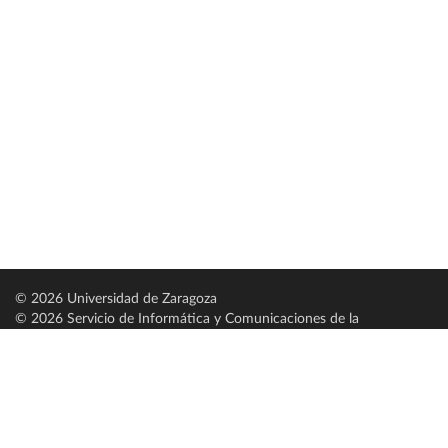
© 2026 Universidad de Zaragoza
© 2026 Servicio de Informática y Comunicaciones de la
Universidad de Zaragoza (
SICUZ
)
Universidad de Zaragoza
C/ Pedro Cerbuna, 12
ES-50009 Zaragoza
España / Spain
Tel: +34 976761000