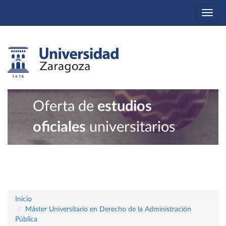
Togg
navi
Oferta de
estudios
oficiales
universitarios
Inicio
Máster Universitario en Derecho de la Administración
Pública