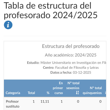
Tabla de estructura del
profesorado 2024/2025
Estructura del profesorado
Año académico: 2024/2025
Estudio:
Máster Universitario en Investigación en Filos
Centro:
Facultad de Filosofía y Letras
Datos a fecha:
03-12-2025
En
Nº total
primer
sexenios
Nº total
Categoría
Total
%
curso
quinquenios
imp
Profesor
1
11,11
1
0
0
sustituto