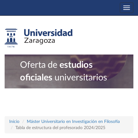
Togg
navi
Oferta de
estudios
oficiales
universitarios
Inicio
Máster Universitario en Investigación en Filosofía
Tabla de estructura del profesorado 2024/2025