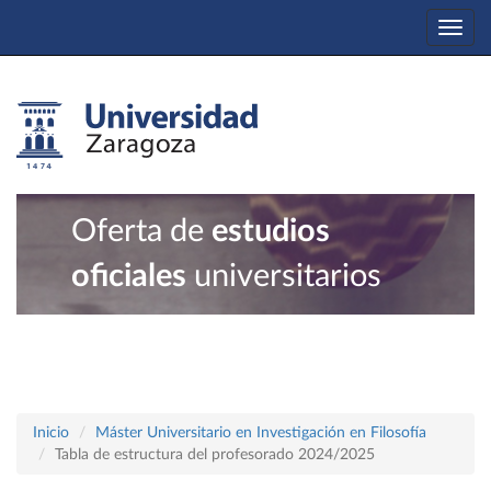
Togg
navi
Oferta de
estudios
oficiales
universitarios
Inicio
Máster Universitario en Investigación en Filosofía
Tabla de estructura del profesorado 2024/2025