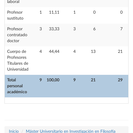
laboral
Profesor
1
11,11
1
0
0
sustituto
Profesor
3
33,33
3
6
7
contratado
doctor
Cuerpo de
4
44,44
4
13
21
Profesores
Titulares de
Universidad
Total
9
100,00
9
21
29
personal
académico
Inicio
Máster Universitario en Investigación en Filosofía