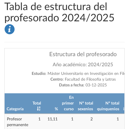
Tabla de estructura del
profesorado 2024/2025
Estructura del profesorado
Año académico: 2024/2025
Estudio:
Máster Universitario en Investigación en Filos
Centro:
Facultad de Filosofía y Letras
Datos a fecha:
03-12-2025
En
Total
primer
Nº total
Nº total
Categoría
%
curso
sexenios
quinquenios
imp
Profesor
1
11,11
1
2
1
permanente