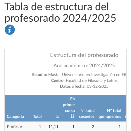
Tabla de estructura del
profesorado 2024/2025
Estructura del profesorado
Año académico: 2024/2025
Estudio:
Máster Universitario en Investigación en Filos
Centro:
Facultad de Filosofía y Letras
Datos a fecha:
03-12-2025
En
primer
curso
Nº total
Nº total
Categoría
Total
%
sexenios
quinquenios
imp
Profesor
1
11,11
1
2
1