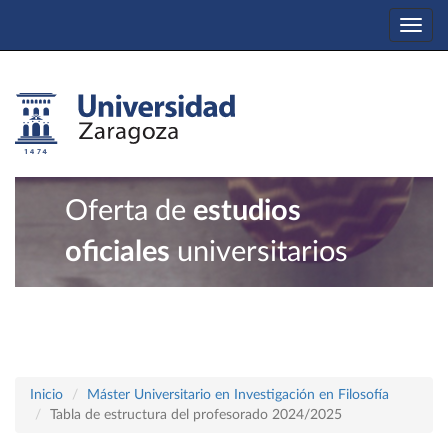
Togg
navi
Oferta de
estudios
oficiales
universitarios
Inicio
Máster Universitario en Investigación en Filosofía
Tabla de estructura del profesorado 2024/2025