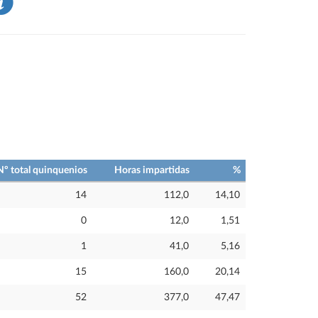
Nº total quinquenios
Horas impartidas
%
14
112,0
14,10
0
12,0
1,51
1
41,0
5,16
15
160,0
20,14
52
377,0
47,47