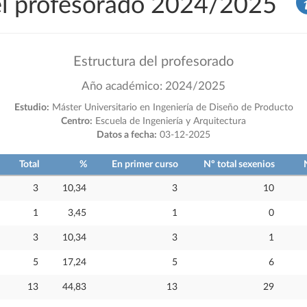
del profesorado 2024/2025
Estructura del profesorado
Año académico: 2024/2025
Estudio:
Máster Universitario en Ingeniería de Diseño de Producto
Centro:
Escuela de Ingeniería y Arquitectura
Datos a fecha:
03-12-2025
Total
%
En primer curso
Nº total sexenios
3
10,34
3
10
1
3,45
1
0
3
10,34
3
1
5
17,24
5
6
13
44,83
13
29