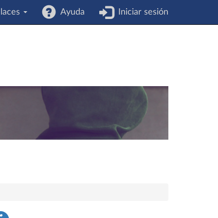
laces
Ayuda
Iniciar sesión