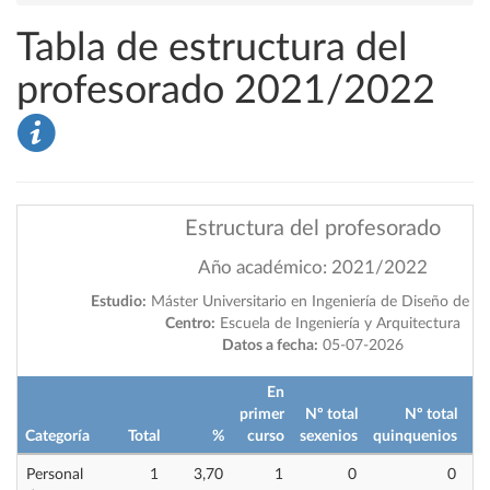
Tabla de estructura del
profesorado 2021/2022
Estructura del profesorado
Año académico: 2021/2022
Estudio:
Máster Universitario en Ingeniería de Diseño de P
Centro:
Escuela de Ingeniería y Arquitectura
Datos a fecha:
05-07-2026
En
primer
Nº total
Nº total
im
Categoría
Total
%
curso
sexenios
quinquenios
Personal
1
3,70
1
0
0