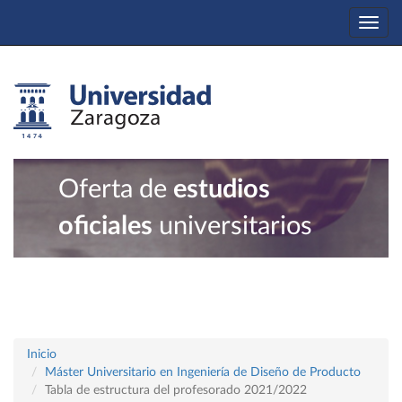
Togg
navi
Oferta de
estudios
oficiales
universitarios
Inicio
Máster Universitario en Ingeniería de Diseño de Producto
Tabla de estructura del profesorado 2021/2022