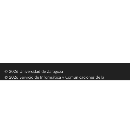
© 2026 Universidad de Zaragoza
© 2026 Servicio de Informática y Comunicaciones de la
Universidad de Zaragoza (
SICUZ
)
Universidad de Zaragoza
C/ Pedro Cerbuna, 12
ES-50009 Zaragoza
España / Spain
Tel: +34 976761000
ciu@unizar.es
Q-5018001-G