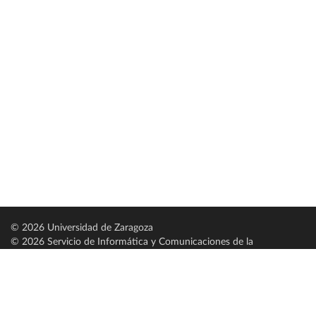
© 2026 Universidad de Zaragoza
© 2026 Servicio de Informática y Comunicaciones de la
Universidad de Zaragoza (
SICUZ
)
Universidad de Zaragoza
C/ Pedro Cerbuna, 12
ES-50009 Zaragoza
España / Spain