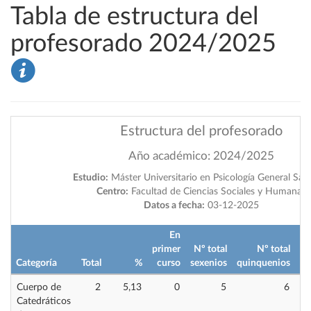
Tabla de estructura del
profesorado 2024/2025
Estructura del profesorado
Año académico: 2024/2025
Estudio:
Máster Universitario en Psicología General Sani
Centro:
Facultad de Ciencias Sociales y Humanas
Datos a fecha:
03-12-2025
En
primer
Nº total
Nº total
Categoría
Total
%
curso
sexenios
quinquenios
im
Cuerpo de
2
5,13
0
5
6
Catedráticos