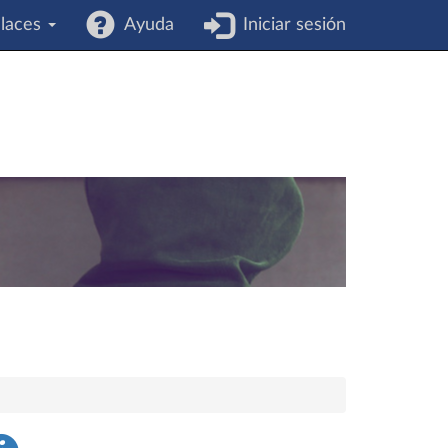
laces
Ayuda
Iniciar sesión