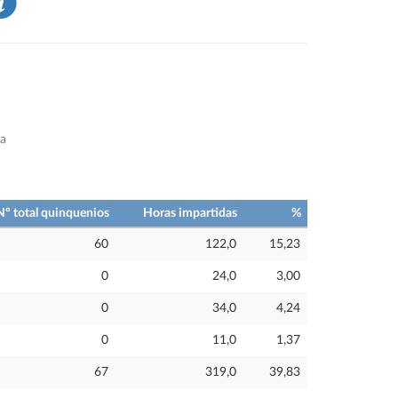
a
Nº total quinquenios
Horas impartidas
%
60
122,0
15,23
0
24,0
3,00
0
34,0
4,24
0
11,0
1,37
67
319,0
39,83