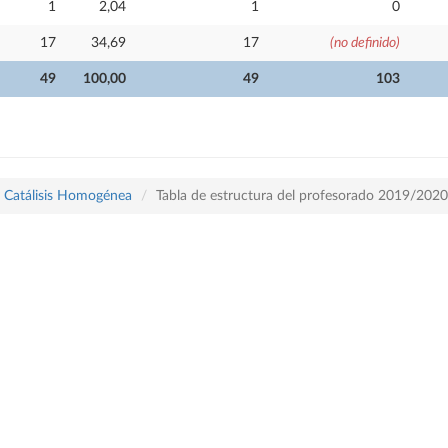
1
2,04
1
0
17
34,69
17
(no definido)
49
100,00
49
103
y Catálisis Homogénea
Tabla de estructura del profesorado 2019/2020