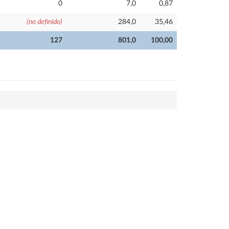
0
7,0
0,87
(no definido)
284,0
35,46
127
801,0
100,00