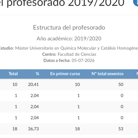
del profesorado 2019/2020
Estructura del profesorado
Año académico: 2019/2020
studio:
Máster Universitario en Química Molecular y Catálisis Homogéne
Centro:
Facultad de Ciencias
Datos a fecha:
05-07-2026
Total
%
En primer curso
Nº total sexenios
10
20,41
10
50
1
2,04
1
0
1
2,04
1
0
1
2,04
1
0
18
36,73
18
53