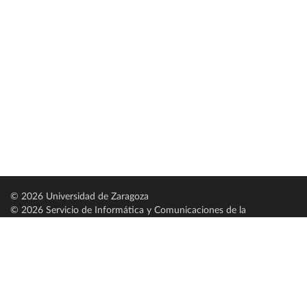
© 2026 Universidad de Zaragoza
© 2026 Servicio de Informática y Comunicaciones de la
Universidad de Zaragoza (
SICUZ
)
Universidad de Zaragoza
C/ Pedro Cerbuna, 12
ES-50009 Zaragoza
España / Spain
Tel: +34 976761000
ciu@unizar.es