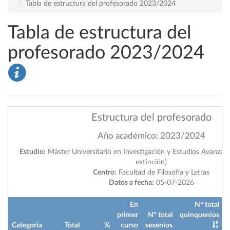
Tabla de estructura del profesorado 2023/2024
Tabla de estructura del
profesorado 2023/2024
Estructura del profesorado
Año académico: 2023/2024
Estudio:
Máster Universitario en Investigación y Estudios Avanzado
extinción)
Centro:
Facultad de Filosofía y Letras
Datos a fecha:
05-07-2026
En
Nº total
primer
Nº total
quinquenios
Categoría
Total
%
curso
sexenios
i