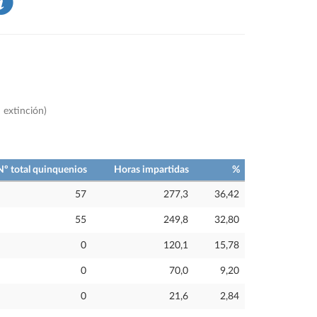
 extinción)
Nº total quinquenios
Horas impartidas
%
57
277,3
36,42
55
249,8
32,80
0
120,1
15,78
0
70,0
9,20
0
21,6
2,84