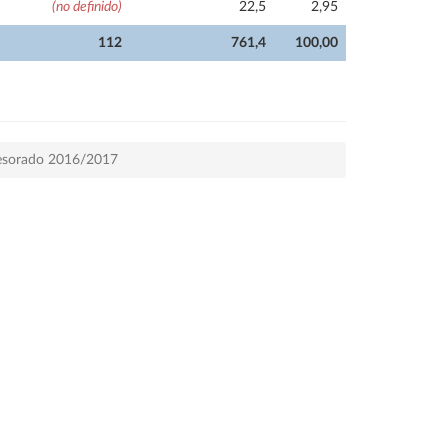
(no definido)
22,5
2,95
112
761,4
100,00
ofesorado 2016/2017