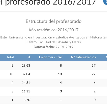
del profesorado 2016/2017
Estructura del profesorado
Año académico: 2016/2017
ster Universitario en Investigación y Estudios Avanzados en Historia (en
Centro:
Facultad de Filosofía y Letras
Datos a fecha:
27-01-2019
Total
%
En primer curso
Nº total sexenios
8
29,63
8
37
10
37,04
10
27
4
14,81
4
6
3
11,11
3
2
1
3,70
1
0