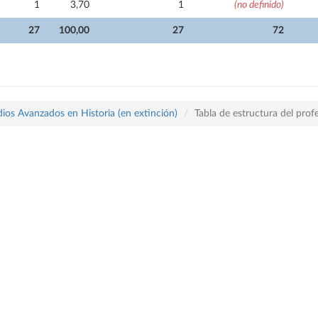
1
3,70
1
(no definido)
27
100,00
27
72
dios Avanzados en Historia (en extinción)
Tabla de estructura del pr