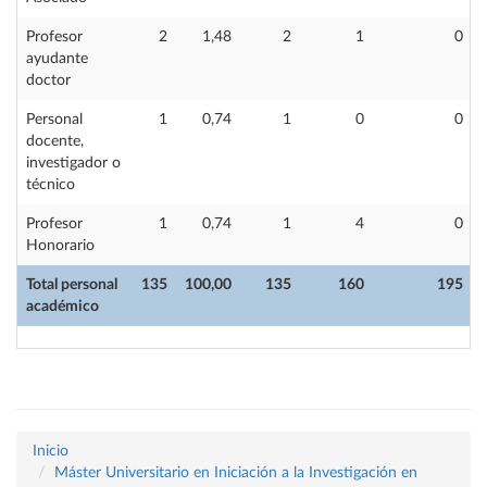
Profesor
2
1,48
2
1
0
ayudante
doctor
Personal
1
0,74
1
0
0
docente,
investigador o
técnico
Profesor
1
0,74
1
4
0
Honorario
Total personal
135
100,00
135
160
195
académico
Inicio
Máster Universitario en Iniciación a la Investigación en