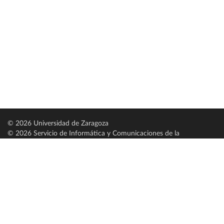
© 2026 Universidad de Zaragoza
© 2026 Servicio de Informática y Comunicaciones de la
Universidad de Zaragoza (
SICUZ
)
Universidad de Zaragoza
C/ Pedro Cerbuna, 12
ES-50009 Zaragoza
España / Spain
Tel: +34 976761000
ciu@unizar.es
Q-5018001-G