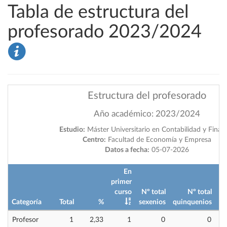
Tabla de estructura del
profesorado 2023/2024
Estructura del profesorado
Año académico: 2023/2024
Estudio:
Máster Universitario en Contabilidad y Finan
Centro:
Facultad de Economía y Empresa
Datos a fecha:
05-07-2026
En
primer
curso
Nº total
Nº total
Categoría
Total
%
sexenios
quinquenios
im
Profesor
1
2,33
1
0
0