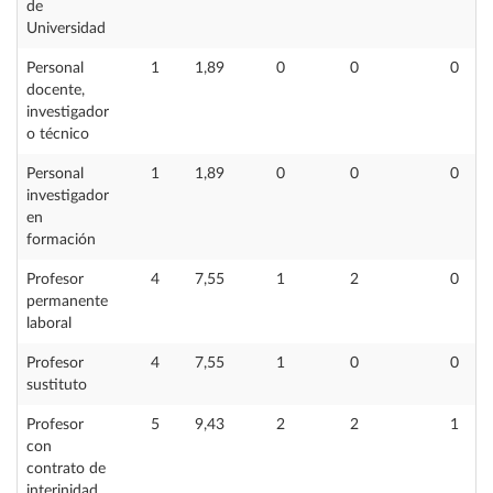
de
Universidad
Personal
1
1,89
0
0
0
docente,
investigador
o técnico
Personal
1
1,89
0
0
0
investigador
en
formación
Profesor
4
7,55
1
2
0
permanente
laboral
Profesor
4
7,55
1
0
0
sustituto
Profesor
5
9,43
2
2
1
con
contrato de
interinidad