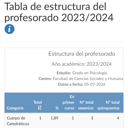
Tabla de estructura del
profesorado 2023/2024
Estructura del profesorado
Año académico: 2023/2024
Estudio:
Grado en Psicología
Centro:
Facultad de Ciencias Sociales y Humanas
Datos a fecha:
05-07-2026
En
Total
primer
Nº total
Nº total
Categoría
%
curso
sexenios
quinquenios
im
Cuerpo de
1
1,89
1
3
4
Catedráticos