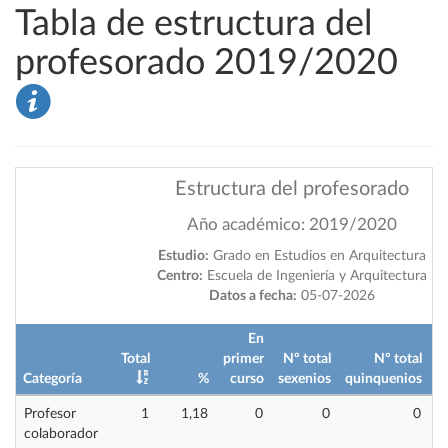
Tabla de estructura del
profesorado 2019/2020
Estructura del profesorado
Año académico: 2019/2020
Estudio:
Grado en Estudios en Arquitectura
Centro:
Escuela de Ingeniería y Arquitectura
Datos a fecha:
05-07-2026
En
Total
primer
Nº total
Nº total
Categoría
%
curso
sexenios
quinquenios
i
Profesor
1
1,18
0
0
0
colaborador