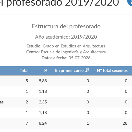
del profesorado 2019/2020
Estructura del profesorado
Año académico: 2019/2020
Estudio:
Grado en Estudios en Arquitectura
Centro:
Escuela de Ingeniería y Arquitectura
Datos a fecha:
05-07-2026
Total
%
En primer curso
Nº total sexenios
5
5,88
0
0
1
1,18
0
0
as
2
2,35
0
0
1
1,18
0
0
7
8,24
1
28