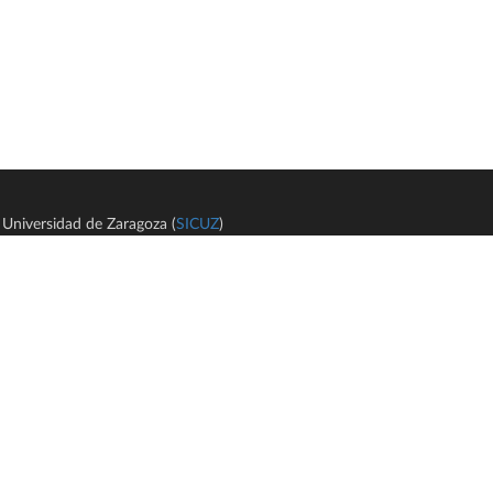
Universidad de Zaragoza (
SICUZ
)
Avi