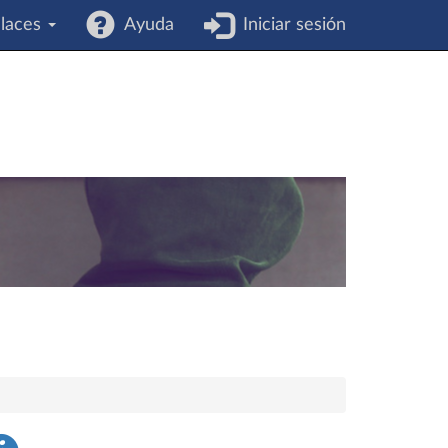
laces
Ayuda
Iniciar sesión