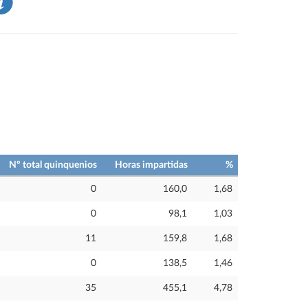
Nº total quinquenios
Horas impartidas
%
0
160,0
1,68
0
98,1
1,03
11
159,8
1,68
0
138,5
1,46
35
455,1
4,78