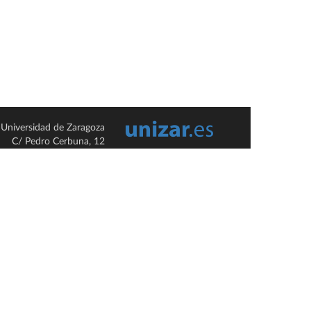
Universidad de Zaragoza
C/ Pedro Cerbuna, 12
ES-50009 Zaragoza
España / Spain
Tel: +34 976761000
ciu@unizar.es
Q-5018001-G
so legal
|
Condiciones generales de uso
|
Política de privacidad