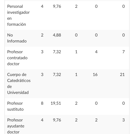
Personal
4
9,76
2
0
0
investigador
en
formación
No
2
4,88
0
0
0
Informado
Profesor
3
7,32
1
4
7
contratado
doctor
Cuerpo de
3
7,32
1
16
21
Catedráticos
de
Universidad
Profesor
8
19,51
2
0
0
sustituto
Profesor
4
9,76
2
2
3
ayudante
doctor