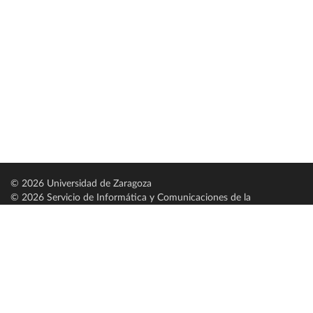
© 2026 Universidad de Zaragoza
© 2026 Servicio de Informática y Comunicaciones de la
Universidad de Zaragoza (
SICUZ
)
Universidad de Zaragoza
C/ Pedro Cerbuna, 12
ES-50009 Zaragoza
España / Spain
Tel: +34 976761000
ciu@unizar.es
Q-5018001-G