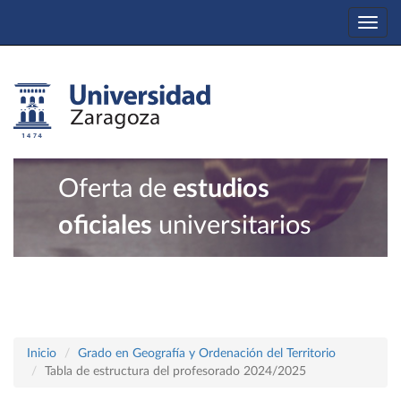
Togg
navi
Oferta de
estudios
oficiales
universitarios
Inicio
Grado en Geografía y Ordenación del Territorio
Tabla de estructura del profesorado 2024/2025