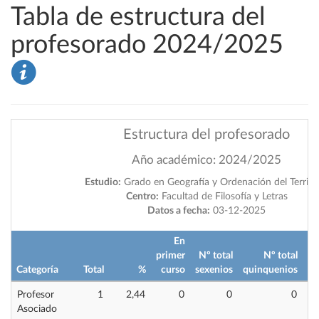
Tabla de estructura del
profesorado 2024/2025
Estructura del profesorado
Año académico: 2024/2025
Estudio:
Grado en Geografía y Ordenación del Territo
Centro:
Facultad de Filosofía y Letras
Datos a fecha:
03-12-2025
En
primer
Nº total
Nº total
im
Categoría
Total
%
curso
sexenios
quinquenios
Profesor
1
2,44
0
0
0
Asociado