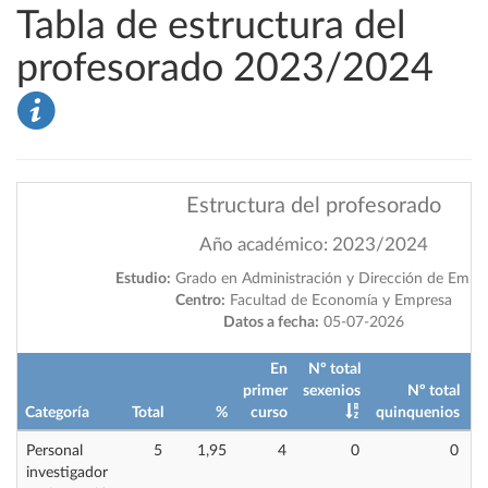
Tabla de estructura del
profesorado 2023/2024
Estructura del profesorado
Año académico: 2023/2024
Estudio:
Grado en Administración y Dirección de Empr
Centro:
Facultad de Economía y Empresa
Datos a fecha:
05-07-2026
En
Nº total
primer
sexenios
Nº total
Categoría
Total
%
curso
quinquenios
i
Personal
5
1,95
4
0
0
investigador