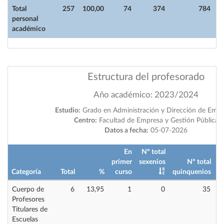
Total
257
100,00
74
374
784
personal
académico
Estructura del profesorado
Año académico: 2023/2024
Estudio:
Grado en Administración y Dirección de Empr
Centro:
Facultad de Empresa y Gestión Pública
Datos a fecha:
05-07-2026
En
Nº total
primer
sexenios
Nº total
Categoría
Total
%
curso
quinquenios
i
Cuerpo de
6
13,95
1
0
35
Profesores
Titulares de
Escuelas