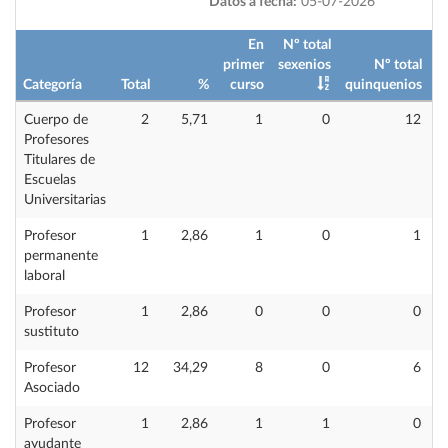
Datos a fecha:
05-07-2026
En
Nº total
primer
sexenios
Nº total
Categoría
Total
%
curso
quinquenios
i
Cuerpo de
2
5,71
1
0
12
Profesores
Titulares de
Escuelas
Universitarias
Profesor
1
2,86
1
0
1
permanente
laboral
Profesor
1
2,86
0
0
0
sustituto
Profesor
12
34,29
8
0
6
Asociado
Profesor
1
2,86
1
1
0
ayudante