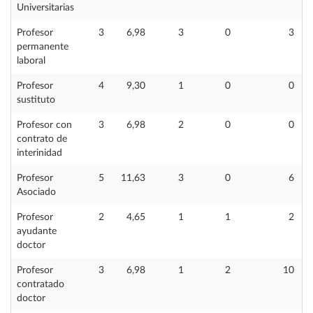
Universitarias
Profesor
3
6,98
3
0
3
permanente
laboral
Profesor
4
9,30
1
0
0
sustituto
Profesor con
3
6,98
2
0
0
contrato de
interinidad
Profesor
5
11,63
3
0
6
Asociado
Profesor
2
4,65
1
1
2
ayudante
doctor
Profesor
3
6,98
1
2
10
contratado
doctor