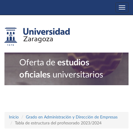
Togg
navi
Oferta de
estudios
oficiales
universitarios
Inicio
Grado en Administración y Dirección de Empresas
Tabla de estructura del profesorado 2023/2024