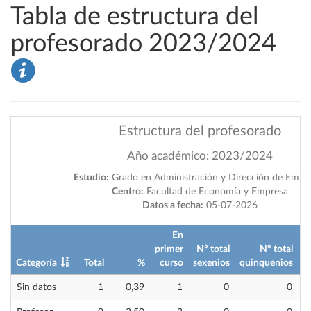
Tabla de estructura del
profesorado 2023/2024
Estructura del profesorado
Año académico: 2023/2024
Estudio:
Grado en Administración y Dirección de Empr
Centro:
Facultad de Economía y Empresa
Datos a fecha:
05-07-2026
En
primer
Nº total
Nº total
Categoría
Total
%
curso
sexenios
quinquenios
i
Sin datos
1
0,39
1
0
0