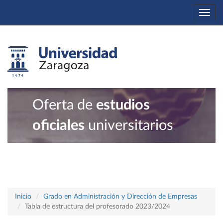
Togg
navi
Oferta de
estudios
oficiales
universitarios
Inicio
Grado en Administración y Dirección de Empresas
Tabla de estructura del profesorado 2023/2024