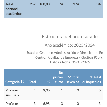
Total
257
100,00
74
374
784
personal
académico
Estructura del profesorado
Año académico: 2023/2024
Estudio:
Grado en Administración y Dirección de Empr
Centro:
Facultad de Empresa y Gestión Pública
Datos a fecha:
05-07-2026
En
primer
Nº total
Nº total
Categoría
Total
%
curso
sexenios
quinquenios
i
Profesor
4
9,30
1
0
0
sustituto
Profesor
3
6,98
3
0
3