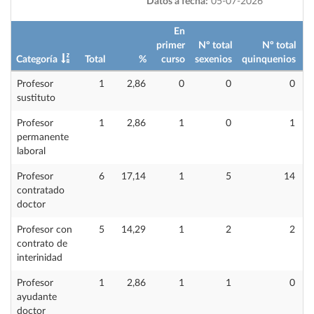
Datos a fecha:
05-07-2026
En
primer
Nº total
Nº total
Categoría
Total
%
curso
sexenios
quinquenios
i
Profesor
1
2,86
0
0
0
sustituto
Profesor
1
2,86
1
0
1
permanente
laboral
Profesor
6
17,14
1
5
14
contratado
doctor
Profesor con
5
14,29
1
2
2
contrato de
interinidad
Profesor
1
2,86
1
1
0
ayudante
doctor