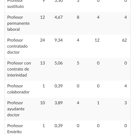
Profesor
9
3,50
3
0
0
sustituto
Profesor
12
4,67
8
4
4
permanente
laboral
Profesor
24
9,34
4
12
62
contratado
doctor
Profesor con
13
5,06
5
0
0
contrato de
interinidad
Profesor
1
0,39
0
0
4
colaborador
Profesor
10
3,89
4
1
3
ayudante
doctor
Profesor
1
0,39
0
0
0
Emérito