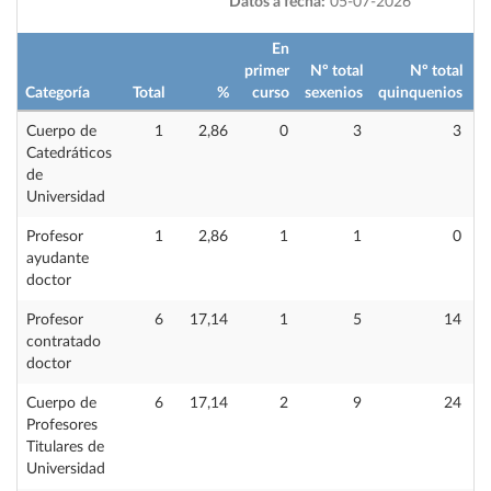
Datos a fecha:
05-07-2026
En
primer
Nº total
Nº total
Categoría
Total
%
curso
sexenios
quinquenios
i
Cuerpo de
1
2,86
0
3
3
Catedráticos
de
Universidad
Profesor
1
2,86
1
1
0
ayudante
doctor
Profesor
6
17,14
1
5
14
contratado
doctor
Cuerpo de
6
17,14
2
9
24
Profesores
Titulares de
Universidad