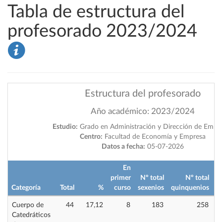
Tabla de estructura del
profesorado 2023/2024
Estructura del profesorado
Año académico: 2023/2024
Estudio:
Grado en Administración y Dirección de Empr
Centro:
Facultad de Economía y Empresa
Datos a fecha:
05-07-2026
En
primer
Nº total
Nº total
Categoría
Total
%
curso
sexenios
quinquenios
i
Cuerpo de
44
17,12
8
183
258
Catedráticos