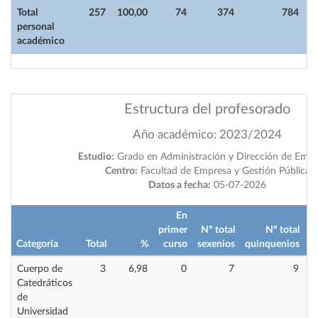
Total
257
100,00
74
374
784
personal
académico
Estructura del profesorado
Año académico: 2023/2024
Estudio:
Grado en Administración y Dirección de Empr
Centro:
Facultad de Empresa y Gestión Pública
Datos a fecha:
05-07-2026
En
primer
Nº total
Nº total
Categoría
Total
%
curso
sexenios
quinquenios
i
Cuerpo de
3
6,98
0
7
9
Catedráticos
de
Universidad