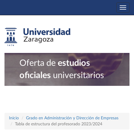
Togg
navi
Oferta de
estudios
oficiales
universitarios
Inicio
Grado en Administración y Dirección de Empresas
Tabla de estructura del profesorado 2023/2024