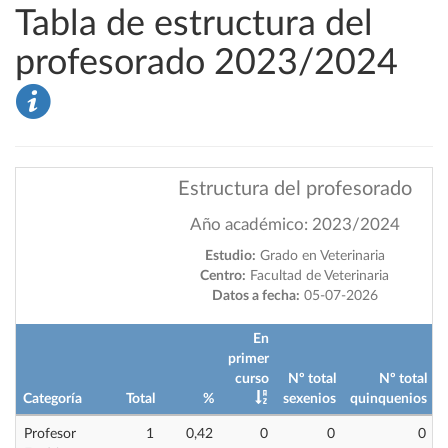
Tabla de estructura del
profesorado 2023/2024
Estructura del profesorado
Año académico: 2023/2024
Estudio:
Grado en Veterinaria
Centro:
Facultad de Veterinaria
Datos a fecha:
05-07-2026
En
primer
curso
Nº total
Nº total
Categoría
Total
%
sexenios
quinquenios
i
Profesor
1
0,42
0
0
0