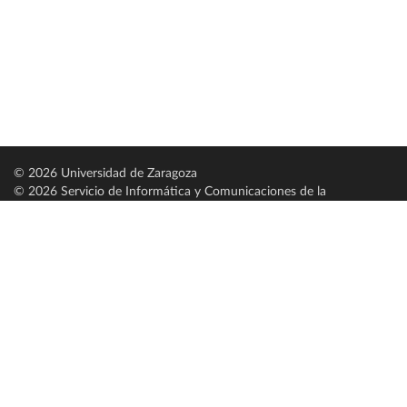
© 2026 Universidad de Zaragoza
© 2026 Servicio de Informática y Comunicaciones de la
Universidad de Zaragoza (
SICUZ
)
Universidad de Zaragoza
C/ Pedro Cerbuna, 12
ES-50009 Zaragoza
España / Spain
Tel: +34 976761000
ciu@unizar.es
Q-5018001-G