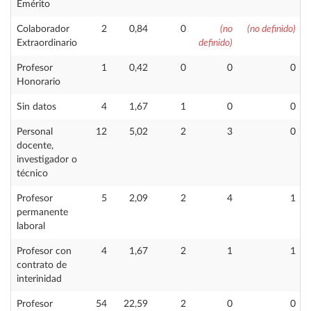
Emérito
Colaborador
2
0,84
0
(no
(no definido)
Extraordinario
definido)
Profesor
1
0,42
0
0
0
Honorario
Sin datos
4
1,67
1
0
0
Personal
12
5,02
2
3
0
docente,
investigador o
técnico
Profesor
5
2,09
2
4
1
permanente
laboral
Profesor con
4
1,67
2
1
1
contrato de
interinidad
Profesor
54
22,59
2
0
0