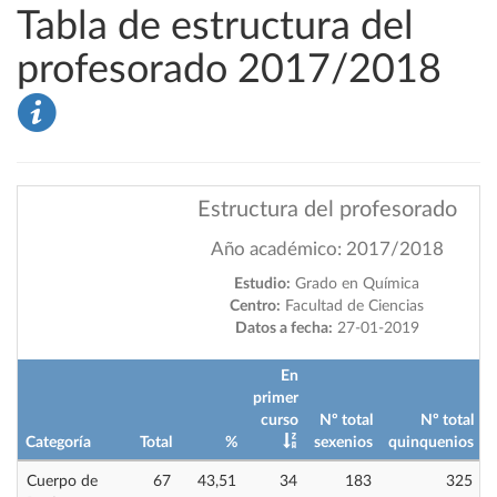
Tabla de estructura del
profesorado 2017/2018
Estructura del profesorado
Año académico: 2017/2018
Estudio:
Grado en Química
Centro:
Facultad de Ciencias
Datos a fecha:
27-01-2019
En
primer
curso
Nº total
Nº total
Categoría
Total
%
sexenios
quinquenios
i
Cuerpo de
67
43,51
34
183
325