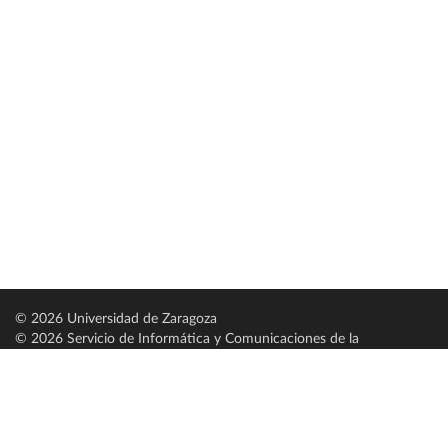
© 2026 Universidad de Zaragoza
© 2026 Servicio de Informática y Comunicaciones de la
Universidad de Zaragoza (
SICUZ
)
Universidad de Zaragoza
C/ Pedro Cerbuna, 12
ES-50009 Zaragoza
España / Spain