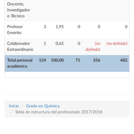
Docente,
Investigador
o Técnico
Profesor
3
1,95
0
0
0
Emérito
Colaborador
1
0,65
0
(no
(no definido)
Extraordinario
definido)
Total personal
154
100,00
71
356
482
académico
Inicio
Grado en Química
Tabla de estructura del profesorado 2017/2018