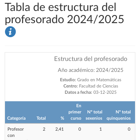
Tabla de estructura del
profesorado 2024/2025
Estructura del profesorado
Año académico: 2024/2025
Estudio:
Grado en Matemáticas
Centro:
Facultad de Ciencias
Datos a fecha:
03-12-2025
En
primer
Nº total
Nº total
im
Categoría
Total
%
curso
sexenios
quinquenios
Profesor
2
2,41
0
1
0
con