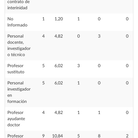
contrato de
interinidad
No
1
1,20
1
0
0
Informado
Personal
4
4,82
0
3
0
docente,
investigador
o técnico
Profesor
5
6,02
3
0
0
sustituto
Personal
5
6,02
1
0
0
investigador
en
formación
Profesor
4
4,82
1
1
0
ayudante
doctor
Profesor
9
10,84
5
8
2