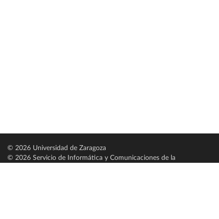
© 2026 Universidad de Zaragoza
© 2026 Servicio de Informática y Comunicaciones de la
Universidad de Zaragoza (
SICUZ
)
Universidad de Zaragoza
C/ Pedro Cerbuna, 12
ES-50009 Zaragoza
España / Spain
Tel: +34 976761000