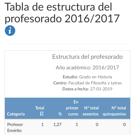
Tabla de estructura del
profesorado 2016/2017
Estructura del profesorado
Año académico: 2016/2017
Estudio:
Grado en Historia
Centro:
Facultad de Filosofía y Letras
Datos a fecha:
27-01-2019
En
Total
primer
Nº total
Nº total
Categoría
%
curso
sexenios
quinquenios
im
Profesor
1
1,27
1
0
0
Emérito