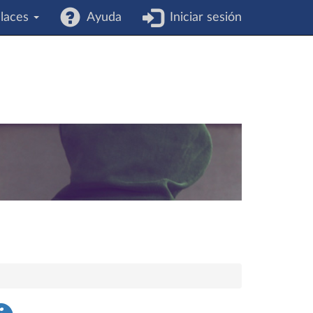
laces
Ayuda
Iniciar sesión