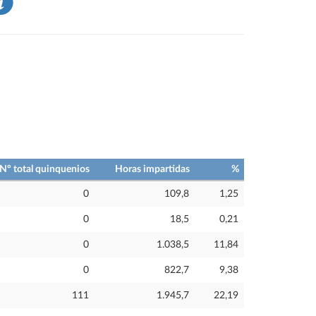
Nº total quinquenios
Horas impartidas
%
0
109,8
1,25
0
18,5
0,21
0
1.038,5
11,84
0
822,7
9,38
111
1.945,7
22,19