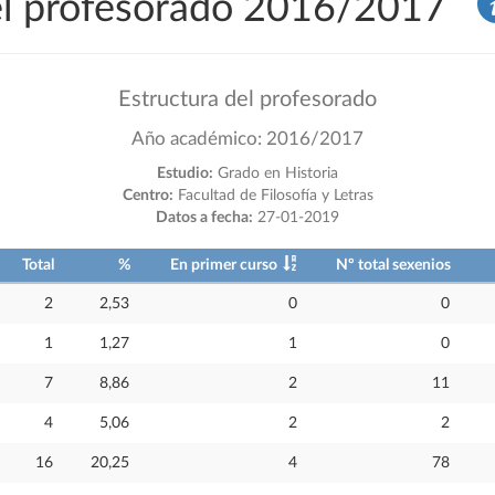
del profesorado 2016/2017
Estructura del profesorado
Año académico: 2016/2017
Estudio:
Grado en Historia
Centro:
Facultad de Filosofía y Letras
Datos a fecha:
27-01-2019
Total
%
En primer curso
Nº total sexenios
2
2,53
0
0
1
1,27
1
0
7
8,86
2
11
4
5,06
2
2
16
20,25
4
78