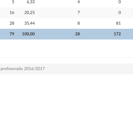
5
6,33
4
0
16
20,25
7
0
28
35,44
8
81
79
100,00
28
172
el profesorado 2016/2017