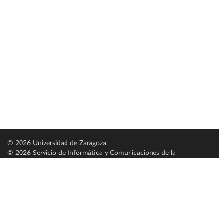
© 2026 Universidad de Zaragoza
© 2026 Servicio de Informática y Comunicaciones de la
Universidad de Zaragoza (
SICUZ
)
Universidad de Zaragoza
C/ Pedro Cerbuna, 12
ES-50009 Zaragoza
España / Spain
Tel: +34 976761000