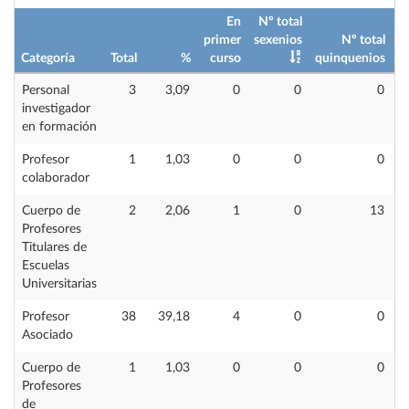
En
Nº total
primer
sexenios
Nº total
Categoría
Total
%
curso
quinquenios
i
Personal
3
3,09
0
0
0
investigador
en formación
Profesor
1
1,03
0
0
0
colaborador
Cuerpo de
2
2,06
1
0
13
Profesores
Titulares de
Escuelas
Universitarias
Profesor
38
39,18
4
0
0
Asociado
Cuerpo de
1
1,03
0
0
0
Profesores
de