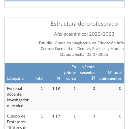
Estructura del profesorado
Año académico: 2022/2023
Estudio:
Grado en Magisterio en Educación Infanti
Centro:
Facultad de Ciencias Sociales y Humanas
Datos a fecha:
05-07-2026
En
Nº total
primer
sexenios
Nº total
Categoría
Total
%
curso
quinquenios
i
Personal
1
1,19
1
0
0
docente,
investigador
o técnico
Cuerpo de
1
1,19
1
0
6
Profesores
Titulares de