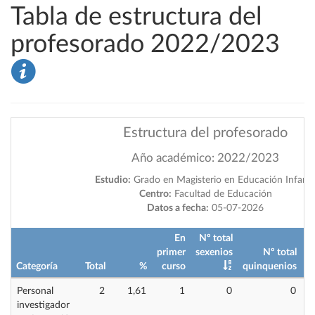
Tabla de estructura del
profesorado 2022/2023
Estructura del profesorado
Año académico: 2022/2023
Estudio:
Grado en Magisterio en Educación Infanti
Centro:
Facultad de Educación
Datos a fecha:
05-07-2026
En
Nº total
primer
sexenios
Nº total
Categoría
Total
%
curso
quinquenios
i
Personal
2
1,61
1
0
0
investigador