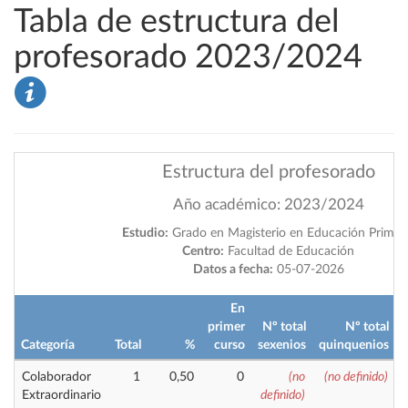
Tabla de estructura del
profesorado 2023/2024
Estructura del profesorado
Año académico: 2023/2024
Estudio:
Grado en Magisterio en Educación Primar
Centro:
Facultad de Educación
Datos a fecha:
05-07-2026
En
primer
Nº total
Nº total
i
Categoría
Total
%
curso
sexenios
quinquenios
Colaborador
1
0,50
0
(no
(no definido)
Extraordinario
definido)