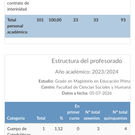
contrato de
interinidad
Total
101
100,00
23
33
93
personal
académico
Estructura del profesorado
Año académico: 2023/2024
Estudio:
Grado en Magisterio en Educación Primari
Centro:
Facultad de Ciencias Sociales y Humanas
Datos a fecha:
05-07-2026
En
primer
Nº total
Nº total
i
Categoría
Total
%
curso
sexenios
quinquenios
Cuerpo de
1
1,12
0
3
4