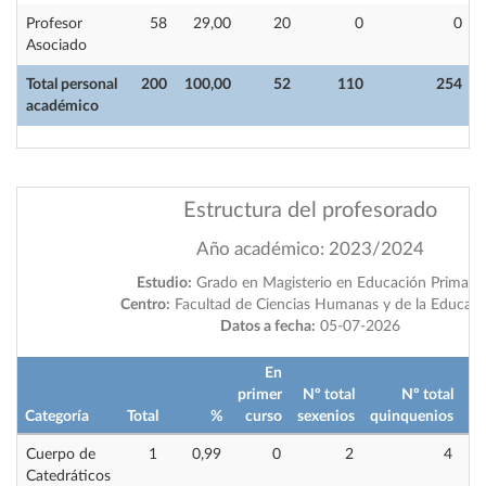
Profesor
58
29,00
20
0
0
Asociado
Total personal
200
100,00
52
110
254
académico
Estructura del profesorado
Año académico: 2023/2024
Estudio:
Grado en Magisterio en Educación Primaria
Centro:
Facultad de Ciencias Humanas y de la Educaci
Datos a fecha:
05-07-2026
En
primer
Nº total
Nº total
im
Categoría
Total
%
curso
sexenios
quinquenios
Cuerpo de
1
0,99
0
2
4
Catedráticos