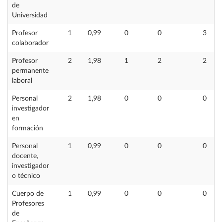
de
Universidad
Profesor
1
0,99
0
0
3
colaborador
Profesor
2
1,98
1
2
2
permanente
laboral
Personal
2
1,98
0
0
0
investigador
en
formación
Personal
1
0,99
0
0
0
docente,
investigador
o técnico
Cuerpo de
1
0,99
0
0
0
Profesores
de