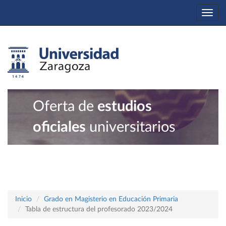
Togg
navi
Oferta de
estudios
oficiales
universitarios
Inicio
Grado en Magisterio en Educación Primaria
Tabla de estructura del profesorado 2023/2024