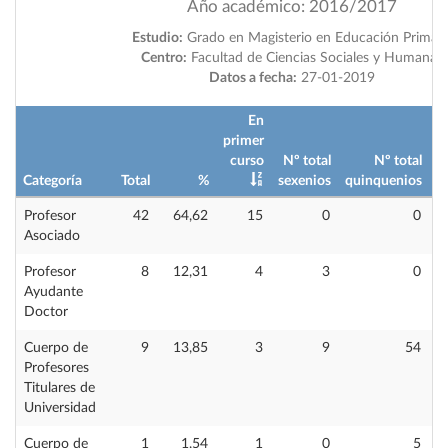
Año académico: 2016/2017
Estudio:
Grado en Magisterio en Educación Primari
Centro:
Facultad de Ciencias Sociales y Humanas
Datos a fecha:
27-01-2019
En
primer
curso
Nº total
Nº total
Categoría
Total
%
sexenios
quinquenios
i
Profesor
42
64,62
15
0
0
Asociado
Profesor
8
12,31
4
3
0
Ayudante
Doctor
Cuerpo de
9
13,85
3
9
54
Profesores
Titulares de
Universidad
Cuerpo de
1
1,54
1
0
5