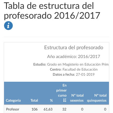
Tabla de estructura del
profesorado 2016/2017
Estructura del profesorado
Año académico: 2016/2017
Estudio:
Grado en Magisterio en Educación Primari
Centro:
Facultad de Educación
Datos a fecha:
27-01-2019
En
primer
curso
Nº total
Nº total
Categoría
Total
%
sexenios
quinquenios
i
Profesor
106
61,63
32
0
0