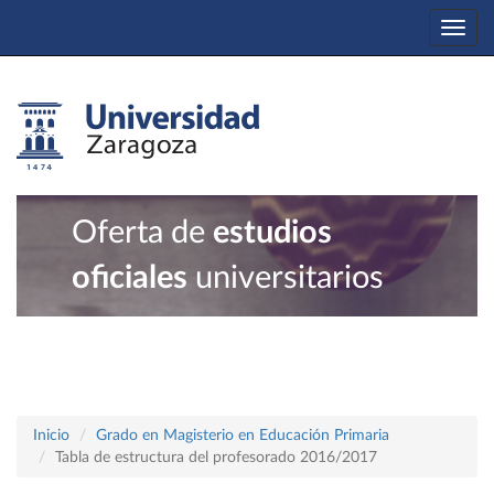
Togg
navi
Oferta de
estudios
oficiales
universitarios
Inicio
Grado en Magisterio en Educación Primaria
Tabla de estructura del profesorado 2016/2017