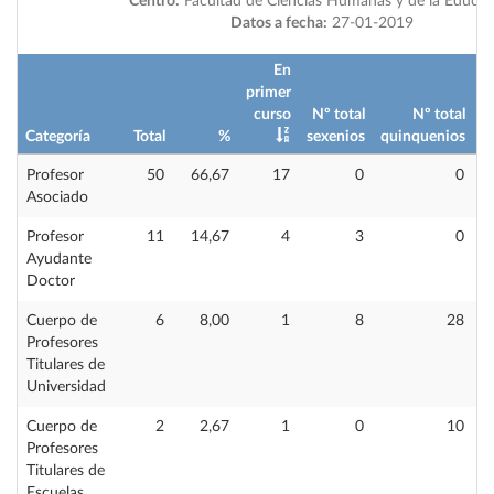
Centro:
Facultad de Ciencias Humanas y de la Educac
Datos a fecha:
27-01-2019
En
primer
curso
Nº total
Nº total
Categoría
Total
%
sexenios
quinquenios
i
Profesor
50
66,67
17
0
0
Asociado
Profesor
11
14,67
4
3
0
Ayudante
Doctor
Cuerpo de
6
8,00
1
8
28
Profesores
Titulares de
Universidad
Cuerpo de
2
2,67
1
0
10
Profesores
Titulares de
Escuelas