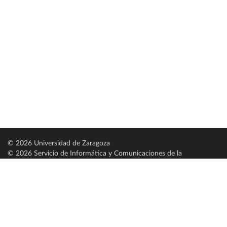
© 2026 Universidad de Zaragoza
© 2026 Servicio de Informática y Comunicaciones de la
Universidad de Zaragoza (
SICUZ
)
Universidad de Zaragoza
C/ Pedro Cerbuna, 12
ES-50009 Zaragoza
España / Spain
Tel: +34 976761000
ciu@unizar.es