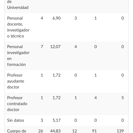
de
Universidad
Personal
4
6,90
3
1
0
docente,
investigador
o técnico
Personal
7
12,07
4
0
0
investigador
en
formación
Profesor
1
1,72
0
1
0
ayudante
doctor
Profesor
1
1,72
1
4
5
contratado
doctor
Sin datos
3
5,17
0
0
0
Cuerpo de
26
44,83
12
91
139