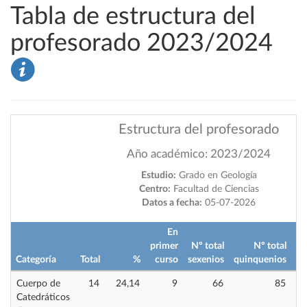
Tabla de estructura del
profesorado 2023/2024
Estructura del profesorado
Año académico: 2023/2024
Estudio:
Grado en Geología
Centro:
Facultad de Ciencias
Datos a fecha:
05-07-2026
En
primer
Nº total
Nº total
Categoría
Total
%
curso
sexenios
quinquenios
im
Cuerpo de
14
24,14
9
66
85
Catedráticos