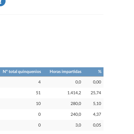
Nº total quinquenios
Horas impartidas
%
4
0,0
0,00
51
1.414,2
25,74
10
280,0
5,10
0
240,0
4,37
0
3,0
0,05