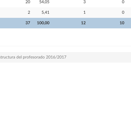
20
54,05
3
0
2
5,41
1
0
37
100,00
12
10
structura del profesorado 2016/2017