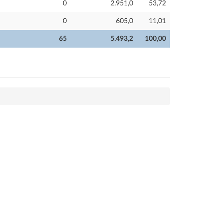
0
2.951,0
53,72
0
605,0
11,01
65
5.493,2
100,00