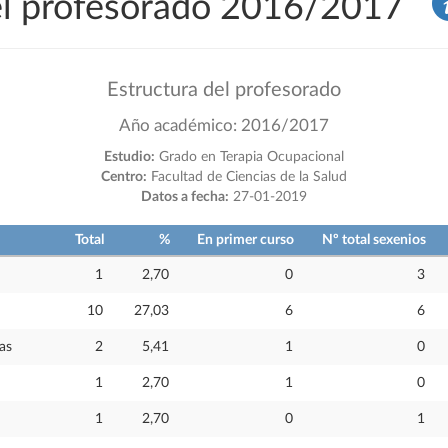
del profesorado 2016/2017
Estructura del profesorado
Año académico: 2016/2017
Estudio:
Grado en Terapia Ocupacional
Centro:
Facultad de Ciencias de la Salud
Datos a fecha:
27-01-2019
Total
%
En primer curso
Nº total sexenios
1
2,70
0
3
10
27,03
6
6
as
2
5,41
1
0
1
2,70
1
0
1
2,70
0
1