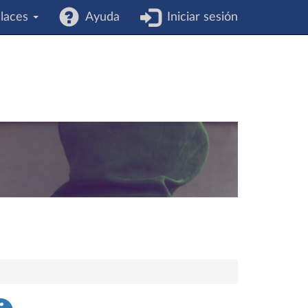
laces
Ayuda
Iniciar sesión