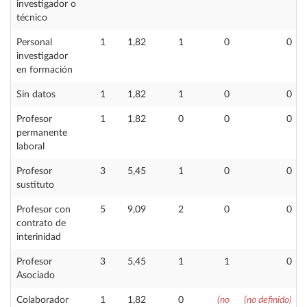
investigador o
técnico
Personal
1
1,82
1
0
0
investigador
en formación
Sin datos
1
1,82
1
0
0
Profesor
1
1,82
0
0
0
permanente
laboral
Profesor
3
5,45
1
0
0
sustituto
Profesor con
5
9,09
2
0
0
contrato de
interinidad
Profesor
3
5,45
1
1
0
Asociado
Colaborador
1
1,82
0
(no
(no definido)