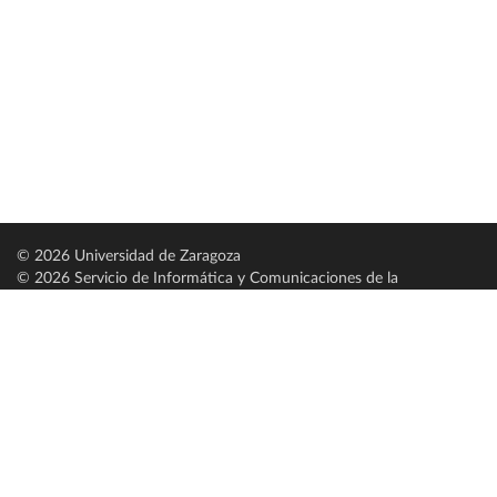
© 2026 Universidad de Zaragoza
© 2026 Servicio de Informática y Comunicaciones de la
Universidad de Zaragoza (
SICUZ
)
Universidad de Zaragoza
C/ Pedro Cerbuna, 12
ES-50009 Zaragoza
España / Spain
Tel: +34 976761000
ciu@unizar.es
Q-5018001-G