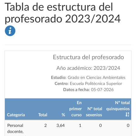
Tabla de estructura del
profesorado 2023/2024
Estructura del profesorado
Año académico: 2023/2024
Estudio:
Grado en Ciencias Ambientales
Centro:
Escuela Politécnica Superior
Datos a fecha:
05-07-2026
En
Nº total
primer
Nº total
quinquenios
Categoría
Total
%
curso
sexenios
i
Personal
2
3,64
1
0
0
docente,