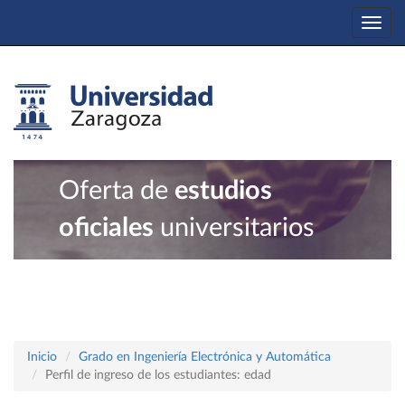
Togg
navi
Oferta de
estudios
oficiales
universitarios
Inicio
Grado en Ingeniería Electrónica y Automática
Perfil de ingreso de los estudiantes: edad