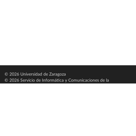
© 2026 Universidad de Zaragoza
© 2026 Servicio de Informática y Comunicaciones de la
Universidad de Zaragoza (
SICUZ
)
Universidad de Zaragoza
C/ Pedro Cerbuna, 12
ES-50009 Zaragoza
España / Spain
Tel: +34 976761000
ciu@unizar.es
Q-5018001-G