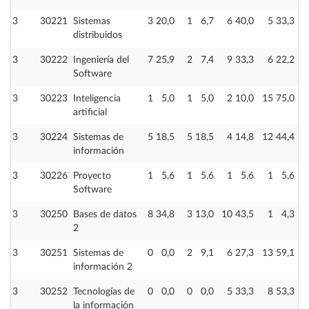
3
30221
Sistemas
3
20,0
1
6,7
6
40,0
5
33,3
distribuidos
3
30222
Ingeniería del
7
25,9
2
7,4
9
33,3
6
22,2
Software
3
30223
Inteligencia
1
5,0
1
5,0
2
10,0
15
75,0
artificial
3
30224
Sistemas de
5
18,5
5
18,5
4
14,8
12
44,4
información
3
30226
Proyecto
1
5,6
1
5,6
1
5,6
1
5,6
1
Software
3
30250
Bases de datos
8
34,8
3
13,0
10
43,5
1
4,3
2
3
30251
Sistemas de
0
0,0
2
9,1
6
27,3
13
59,1
información 2
3
30252
Tecnologías de
0
0,0
0
0,0
5
33,3
8
53,3
la información