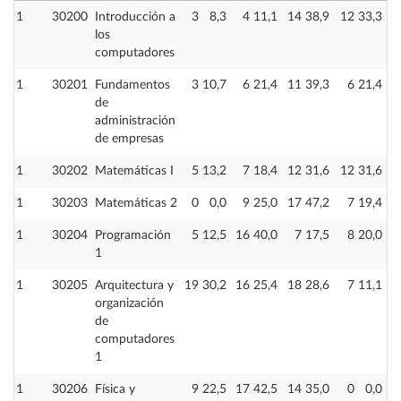
1
30200
Introducción a
3
8,3
4
11,1
14
38,9
12
33,3
los
computadores
1
30201
Fundamentos
3
10,7
6
21,4
11
39,3
6
21,4
de
administración
de empresas
1
30202
Matemáticas I
5
13,2
7
18,4
12
31,6
12
31,6
1
30203
Matemáticas 2
0
0,0
9
25,0
17
47,2
7
19,4
1
30204
Programación
5
12,5
16
40,0
7
17,5
8
20,0
1
1
30205
Arquitectura y
19
30,2
16
25,4
18
28,6
7
11,1
organización
de
computadores
1
1
30206
Física y
9
22,5
17
42,5
14
35,0
0
0,0