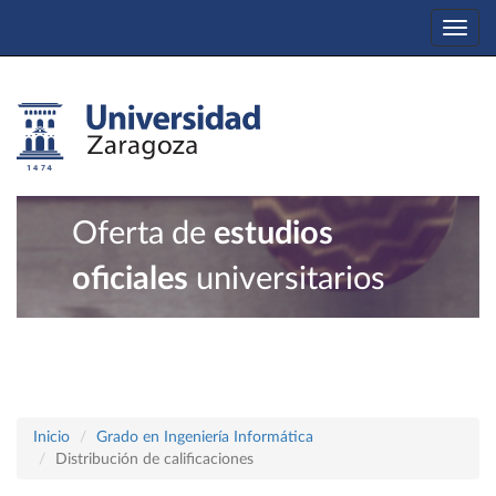
Togg
navi
Oferta de
estudios
oficiales
universitarios
Inicio
Grado en Ingeniería Informática
Distribución de calificaciones