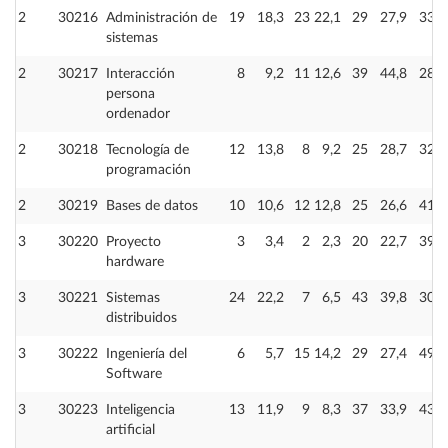
2
30216
Administración de
19
18,3
23
22,1
29
27,9
33
sistemas
2
30217
Interacción
8
9,2
11
12,6
39
44,8
28
persona
ordenador
2
30218
Tecnología de
12
13,8
8
9,2
25
28,7
32
programación
2
30219
Bases de datos
10
10,6
12
12,8
25
26,6
41
3
30220
Proyecto
3
3,4
2
2,3
20
22,7
39
hardware
3
30221
Sistemas
24
22,2
7
6,5
43
39,8
30
distribuidos
3
30222
Ingeniería del
6
5,7
15
14,2
29
27,4
49
Software
3
30223
Inteligencia
13
11,9
9
8,3
37
33,9
43
artificial