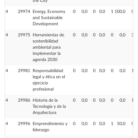
the City
4
29974
Energy, Economy
0
0,0
0
0,0
1
100,0
0
and Sustainable
Development
4
29975
Herramientas de
0
0,0
0
0,0
0
0,0
3
sostenibilidad
ambiental para
implementar la
agenda 2030
4
29981
Responsabilidad
0
0,0
0
0,0
0
0,0
1
1
legal y ética en el
ejercicio
profesional
4
29986
Historia de la
0
0,0
0
0,0
0
0,0
1
Tecnología y de la
Arquitectura
4
29996
Emprendimiento y
0
0,0
0
0,0
1
50,0
0
liderazgo