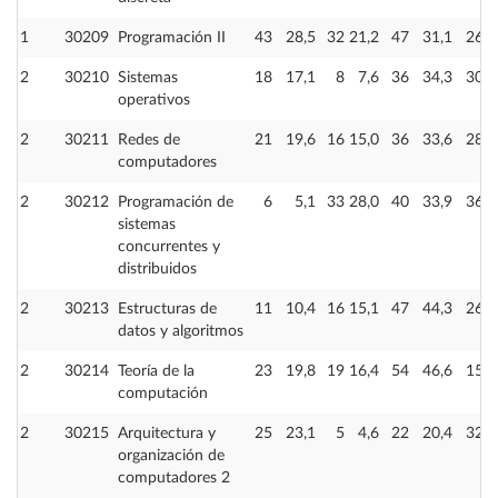
1
30209
Programación II
43
28,5
32
21,2
47
31,1
26
2
30210
Sistemas
18
17,1
8
7,6
36
34,3
30
operativos
2
30211
Redes de
21
19,6
16
15,0
36
33,6
28
computadores
2
30212
Programación de
6
5,1
33
28,0
40
33,9
36
sistemas
concurrentes y
distribuidos
2
30213
Estructuras de
11
10,4
16
15,1
47
44,3
26
datos y algoritmos
2
30214
Teoría de la
23
19,8
19
16,4
54
46,6
15
computación
2
30215
Arquitectura y
25
23,1
5
4,6
22
20,4
32
organización de
computadores 2