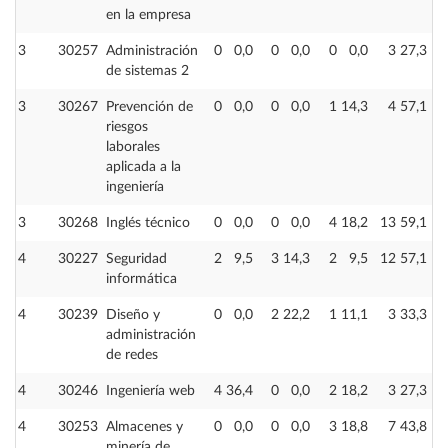
en la empresa
3
30257
Administración
0
0,0
0
0,0
0
0,0
3
27,3
de sistemas 2
3
30267
Prevención de
0
0,0
0
0,0
1
14,3
4
57,1
riesgos
laborales
aplicada a la
ingeniería
3
30268
Inglés técnico
0
0,0
0
0,0
4
18,2
13
59,1
4
30227
Seguridad
2
9,5
3
14,3
2
9,5
12
57,1
informática
4
30239
Diseño y
0
0,0
2
22,2
1
11,1
3
33,3
administración
de redes
4
30246
Ingeniería web
4
36,4
0
0,0
2
18,2
3
27,3
4
30253
Almacenes y
0
0,0
0
0,0
3
18,8
7
43,8
minería de