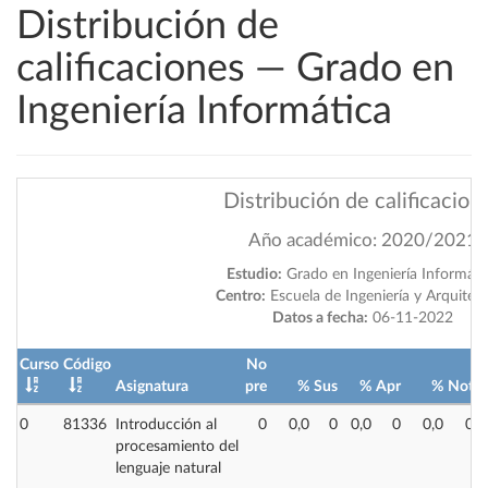
Distribución de
calificaciones — Grado en
Ingeniería Informática
Distribución de calificacion
Año académico: 2020/2021
Estudio:
Grado en Ingeniería Informáti
Centro:
Escuela de Ingeniería y Arquitec
Datos a fecha:
06-11-2022
Curso
Código
No
Asignatura
pre
%
Sus
%
Apr
%
Not
0
81336
Introducción al
0
0,0
0
0,0
0
0,0
0
procesamiento del
lenguaje natural