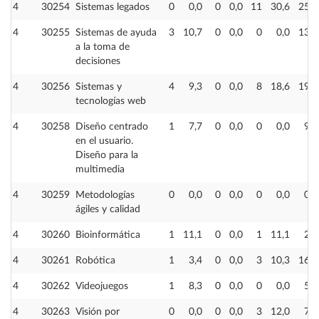
4
30254
Sistemas legados
0
0,0
0
0,0
11
30,6
25
4
30255
Sistemas de ayuda
3
10,7
0
0,0
0
0,0
13
a la toma de
decisiones
4
30256
Sistemas y
4
9,3
0
0,0
8
18,6
19
tecnologías web
4
30258
Diseño centrado
1
7,7
0
0,0
0
0,0
9
en el usuario.
Diseño para la
multimedia
4
30259
Metodologías
0
0,0
0
0,0
0
0,0
0
ágiles y calidad
4
30260
Bioinformática
1
11,1
0
0,0
1
11,1
2
4
30261
Robótica
1
3,4
0
0,0
3
10,3
16
4
30262
Videojuegos
1
8,3
0
0,0
0
0,0
5
4
30263
Visión por
0
0,0
0
0,0
3
12,0
7