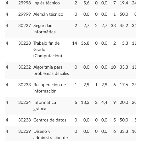
4
29998
Inglés técnico
2
5,6
0
0,0
7
19,4
24
4
29999
Alemán técnico
0
0,0
0
0,0
1
50,0
0
4
30227
Seguridad
2
2,7
2
2,7
33
45,2
34
informática
4
30228
Trabajo fin de
14
36,8
0
0,0
2
5,3
11
Grado
(Computación)
4
30232
Algoritmia para
0
0,0
0
0,0
10
33,3
11
problemas difíciles
4
30233
Recuperación de
1
2,9
1
2,9
6
17,6
23
información
4
30234
Informática
6
13,3
2
4,4
9
20,0
20
gráfica
4
30238
Centros de datos
0
0,0
0
0,0
5
50,0
5
4
30239
Diseño y
0
0,0
0
0,0
6
33,3
10
administración de