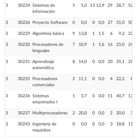
3
30224
Sistemas de
5
5,0
13
12,9
29
28,7
52
información
3
30226
Proyecto Software
0
0,0
0
0,0
27
31,0
50
3
30229
Algoritmia básica
9
13,8
1
1,5
6
9,2
22
3
30230
Procesadores de
7
10,9
1
1,6
16
25,0
24
lenguajes
3
30231
Aprendizaje
8
14,0
0
0,0
20
35,1
26
automático
3
30235
Procesadores
2
11,1
0
0,0
4
22,2
8
comerciales
3
30236
Sistemas
1
3,7
0
0,0
11
40,7
13
empotrados I
3
30237
Multiprocesadores
2
20,0
0
0,0
2
20,0
3
3
30243
Ingeniería de
0
0,0
0
0,0
3
18,8
11
requisitos