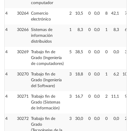
computador
4
30264
Comercio
2
10,5
0
0,0
8
42,1
7
electrónico
4
30266
Sistemas de
1
8,3
0
0,0
1
8,3
6
información
distribuidos
4
30269
Trabajo fin de
5
38,5
0
0,0
0
0,0
3
Grado (Ingeniería
de computadores)
4
30270
Trabajo fin de
3
18,8
0
0,0
1
6,2
10
Grado (Ingeniería
del Software)
4
30271
Trabajo fin de
3
16,7
0
0,0
2
11,1
9
Grado (Sistemas
de Información)
4
30272
Trabajo fin de
3
30,0
0
0,0
0
0,0
2
Grado
(Tecnologías de la