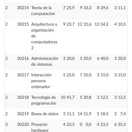
2
30214
Teoría de la
7
25,9
9
33,3
8
29,6
3
11,1
computación
2
30215
Arquitectura y
9
23,7
12
31,6
13
34,2
4
10,5
organización
de
computadores
2
2
30216
Administración
3
20,0
3
20,0
6
40,0
3
20,0
de sistemas
2
30217
Interacción
5
25,0
7
35,0
3
15,0
3
15,0
persona
ordenador
2
30218
Tecnología de
10
41,7
5
20,8
3
12,5
3
12,5
programación
2
30219
Bases de datos
3
11,1
14
51,9
5
18,5
2
7,4
3
30220
Proyecto
4
23,5
0
0,0
4
23,5
6
35,3
hardware