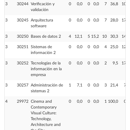
3
30244
Verificación y
0
0,0
0
0,0
7
36,8
10
validación
3
30245
Arquitectura
0
0,0
0
0,0
7
28,0
17
software
3
30250
Bases de datos 2
4
12,1
5
15,2
10
30,3
14
3
30251
Sistemas de
0
0,0
0
0,0
4
25,0
12
información 2
3
30252
Tecnologías de la
0
0,0
0
0,0
2
9,5
17
información en la
empresa
3
30257
Administración de
1
7,1
0
0,0
3
21,4
7
sistemas 2
4
29972
Cinema and
0
0,0
0
0,0
1
100,0
0
Contemporary
Visual Culture:
Technology,
Architecture and