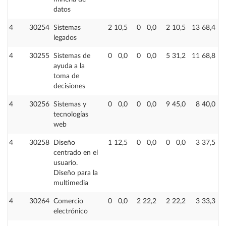
datos
4
30254
Sistemas
2
10,5
0
0,0
2
10,5
13
68,4
legados
4
30255
Sistemas de
0
0,0
0
0,0
5
31,2
11
68,8
ayuda a la
toma de
decisiones
4
30256
Sistemas y
0
0,0
0
0,0
9
45,0
8
40,0
tecnologías
web
4
30258
Diseño
1
12,5
0
0,0
0
0,0
3
37,5
centrado en el
usuario.
Diseño para la
multimedia
4
30264
Comercio
0
0,0
2
22,2
2
22,2
3
33,3
electrónico