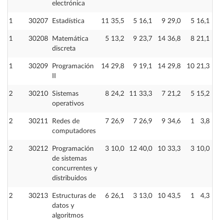
electrónica
1
30207
Estadística
11
35,5
5
16,1
9
29,0
5
16,1
1
30208
Matemática
5
13,2
9
23,7
14
36,8
8
21,1
discreta
1
30209
Programación
14
29,8
9
19,1
14
29,8
10
21,3
II
2
30210
Sistemas
8
24,2
11
33,3
7
21,2
5
15,2
operativos
2
30211
Redes de
7
26,9
7
26,9
9
34,6
1
3,8
computadores
2
30212
Programación
3
10,0
12
40,0
10
33,3
3
10,0
de sistemas
concurrentes y
distribuidos
2
30213
Estructuras de
6
26,1
3
13,0
10
43,5
1
4,3
datos y
algoritmos