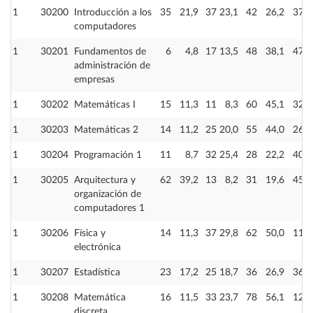
1
30200
Introducción a los
35
21,9
37
23,1
42
26,2
37
computadores
1
30201
Fundamentos de
6
4,8
17
13,5
48
38,1
47
administración de
empresas
1
30202
Matemáticas I
15
11,3
11
8,3
60
45,1
32
1
30203
Matemáticas 2
14
11,2
25
20,0
55
44,0
26
1
30204
Programación 1
11
8,7
32
25,4
28
22,2
40
1
30205
Arquitectura y
62
39,2
13
8,2
31
19,6
45
organización de
computadores 1
1
30206
Física y
14
11,3
37
29,8
62
50,0
11
electrónica
1
30207
Estadística
23
17,2
25
18,7
36
26,9
36
1
30208
Matemática
16
11,5
33
23,7
78
56,1
12
discreta