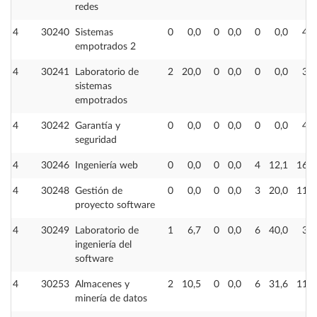
redes
4
30240
Sistemas
0
0,0
0
0,0
0
0,0
4
empotrados 2
4
30241
Laboratorio de
2
20,0
0
0,0
0
0,0
3
sistemas
empotrados
4
30242
Garantía y
0
0,0
0
0,0
0
0,0
4
seguridad
4
30246
Ingeniería web
0
0,0
0
0,0
4
12,1
16
4
30248
Gestión de
0
0,0
0
0,0
3
20,0
11
proyecto software
4
30249
Laboratorio de
1
6,7
0
0,0
6
40,0
3
ingeniería del
software
4
30253
Almacenes y
2
10,5
0
0,0
6
31,6
11
minería de datos