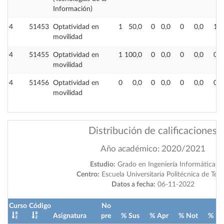
Información)
4
51453
Optatividad en
1
50,0
0
0,0
0
0,0
1
movilidad
4
51455
Optatividad en
1
100,0
0
0,0
0
0,0
0
movilidad
4
51456
Optatividad en
0
0,0
0
0,0
0
0,0
0
movilidad
Distribución de calificaciones
Año académico: 2020/2021
Estudio:
Grado en Ingeniería Informática
Centro:
Escuela Universitaria Politécnica de Teru
Datos a fecha:
06-11-2022
Curso
Código
No
Asignatura
pre
%
Sus
%
Apr
%
Not
%
So