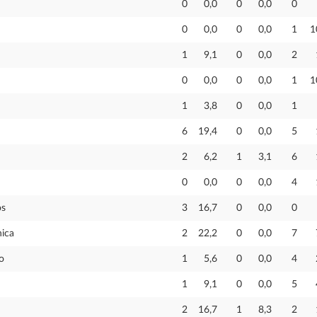
0
0,0
0
0,0
0
0
0,0
0
0,0
1
1
1
9,1
0
0,0
2
0
0,0
0
0,0
1
1
1
3,8
0
0,0
1
6
19,4
0
0,0
5
2
6,2
1
3,1
6
0
0,0
0
0,0
4
os
3
16,7
0
0,0
0
nica
2
22,2
0
0,0
7
o
1
5,6
0
0,0
4
1
9,1
0
0,0
5
2
16,7
1
8,3
2