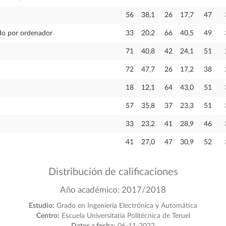
56
38,1
26
17,7
47
ido por ordenador
33
20,2
66
40,5
49
71
40,8
42
24,1
51
72
47,7
26
17,2
38
18
12,1
64
43,0
51
57
35,8
37
23,3
51
33
23,2
41
28,9
46
41
27,0
47
30,9
52
Distribución de calificaciones
Año académico: 2017/2018
Estudio:
Grado en Ingeniería Electrónica y Automática
Centro:
Escuela Universitaria Politécnica de Teruel