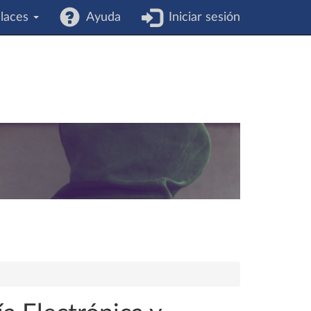
laces
Ayuda
Iniciar sesión