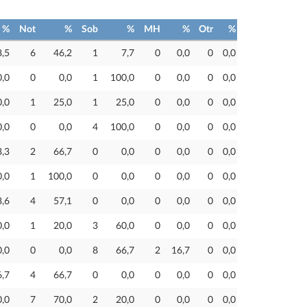
%
Not
%
Sob
%
MH
%
Otr
%
8,5
6
46,2
1
7,7
0
0,0
0
0,0
0,0
0
0,0
1
100,0
0
0,0
0
0,0
0,0
1
25,0
1
25,0
0
0,0
0
0,0
0,0
0
0,0
4
100,0
0
0,0
0
0,0
3,3
2
66,7
0
0,0
0
0,0
0
0,0
0,0
1
100,0
0
0,0
0
0,0
0
0,0
8,6
4
57,1
0
0,0
0
0,0
0
0,0
0,0
1
20,0
3
60,0
0
0,0
0
0,0
0,0
0
0,0
8
66,7
2
16,7
0
0,0
6,7
4
66,7
0
0,0
0
0,0
0
0,0
0,0
7
70,0
2
20,0
0
0,0
0
0,0