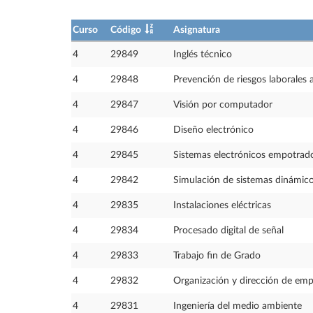
Curso
Código
Asignatura
4
29849
Inglés técnico
4
29848
Prevención de riesgos laborales a
4
29847
Visión por computador
4
29846
Diseño electrónico
4
29845
Sistemas electrónicos empotrad
4
29842
Simulación de sistemas dinámic
4
29835
Instalaciones eléctricas
4
29834
Procesado digital de señal
4
29833
Trabajo fin de Grado
4
29832
Organización y dirección de emp
4
29831
Ingeniería del medio ambiente