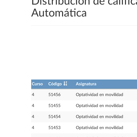
Distribución de califi
Automática
Curso
Código
Asignatura
4
51456
Optatividad en movilidad
4
51455
Optatividad en movilidad
4
51454
Optatividad en movilidad
4
51453
Optatividad en movilidad