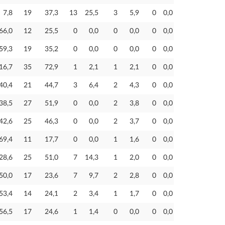
7,8
19
37,3
13
25,5
3
5,9
0
0,0
66,0
12
25,5
0
0,0
0
0,0
0
0,0
59,3
19
35,2
0
0,0
0
0,0
0
0,0
16,7
35
72,9
1
2,1
1
2,1
0
0,0
40,4
21
44,7
3
6,4
2
4,3
0
0,0
38,5
27
51,9
0
0,0
2
3,8
0
0,0
42,6
25
46,3
0
0,0
2
3,7
0
0,0
69,4
11
17,7
0
0,0
1
1,6
0
0,0
28,6
25
51,0
7
14,3
1
2,0
0
0,0
50,0
17
23,6
7
9,7
2
2,8
0
0,0
53,4
14
24,1
2
3,4
1
1,7
0
0,0
56,5
17
24,6
1
1,4
0
0,0
0
0,0