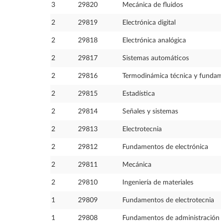
3
29820
Mecánica de fluidos
2
29819
Electrónica digital
2
29818
Electrónica analógica
2
29817
Sistemas automáticos
2
29816
Termodinámica técnica y fundam
2
29815
Estadística
2
29814
Señales y sistemas
2
29813
Electrotecnia
2
29812
Fundamentos de electrónica
2
29811
Mecánica
2
29810
Ingeniería de materiales
1
29809
Fundamentos de electrotecnia
1
29808
Fundamentos de administración