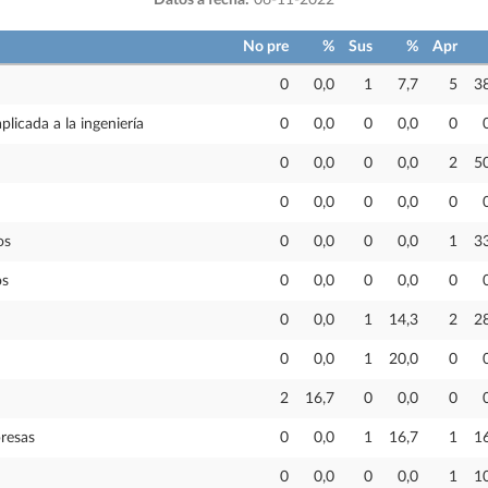
Datos a fecha:
06-11-2022
No pre
%
Sus
%
Apr
0
0,0
1
7,7
5
3
plicada a la ingeniería
0
0,0
0
0,0
0
0
0,0
0
0,0
2
5
0
0,0
0
0,0
0
os
0
0,0
0
0,0
1
3
os
0
0,0
0
0,0
0
0
0,0
1
14,3
2
2
0
0,0
1
20,0
0
2
16,7
0
0,0
0
resas
0
0,0
1
16,7
1
1
0
0,0
0
0,0
1
1