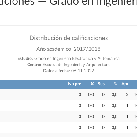
caciones — Grado en Ingenierí
Distribución de calificaciones
Año académico: 2017/2018
Estudio:
Grado en Ingeniería Electrónica y Automática
Centro:
Escuela de Ingeniería y Arquitectura
Datos a fecha:
06-11-2022
No pre
%
Sus
%
Apr
0
0,0
0
0,0
2
1
0
0,0
0
0,0
1
1
0
0,0
0
0,0
1
1
0
0,0
0
0,0
1
1