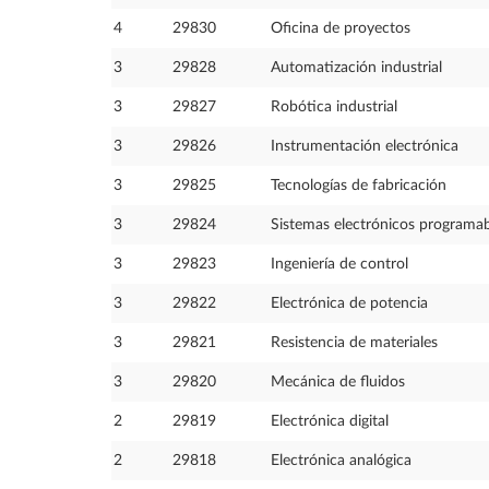
4
29830
Oficina de proyectos
3
29828
Automatización industrial
3
29827
Robótica industrial
3
29826
Instrumentación electrónica
3
29825
Tecnologías de fabricación
3
29824
Sistemas electrónicos programab
3
29823
Ingeniería de control
3
29822
Electrónica de potencia
3
29821
Resistencia de materiales
3
29820
Mecánica de fluidos
2
29819
Electrónica digital
2
29818
Electrónica analógica