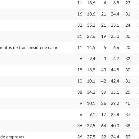
11
18,6
4
6,8
23
16
18,6
21
24,4
31
32
35,2
21
23,1
24
21
27,6
19
25,0
30
entos de transmisión de calor
11
14,5
5
6,6
20
6
9,4
3
4,7
32
18
18,8
43
44,8
30
10
10,1
42
42,4
31
38
34,2
39
35,1
25
9
10,1
26
29,2
40
6
9,1
17
25,8
37
36
22,5
64
40,0
38
 de empresas
36
27,5
32
24,4
52