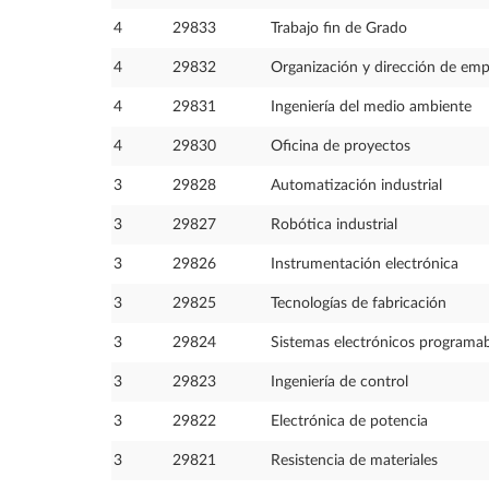
4
29833
Trabajo fin de Grado
4
29832
Organización y dirección de emp
4
29831
Ingeniería del medio ambiente
4
29830
Oficina de proyectos
3
29828
Automatización industrial
3
29827
Robótica industrial
3
29826
Instrumentación electrónica
3
29825
Tecnologías de fabricación
3
29824
Sistemas electrónicos programab
3
29823
Ingeniería de control
3
29822
Electrónica de potencia
3
29821
Resistencia de materiales