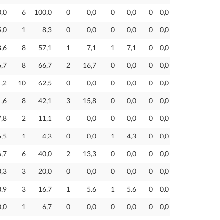
0,0
6
100,0
0
0,0
0
0,0
0
0,0
5,0
1
8,3
0
0,0
0
0,0
0
0,0
8,6
8
57,1
1
7,1
1
7,1
0
0,0
6,7
8
66,7
2
16,7
0
0,0
0
0,0
1,2
10
62,5
0
0,0
0
0,0
0
0,0
1,6
8
42,1
3
15,8
0
0,0
0
0,0
7,8
2
11,1
0
0,0
0
0,0
0
0,0
6,5
1
4,3
0
0,0
1
4,3
0
0,0
6,7
6
40,0
2
13,3
0
0,0
0
0,0
3,3
3
20,0
0
0,0
0
0,0
0
0,0
8,9
3
16,7
1
5,6
1
5,6
0
0,0
0,0
1
6,7
0
0,0
0
0,0
0
0,0