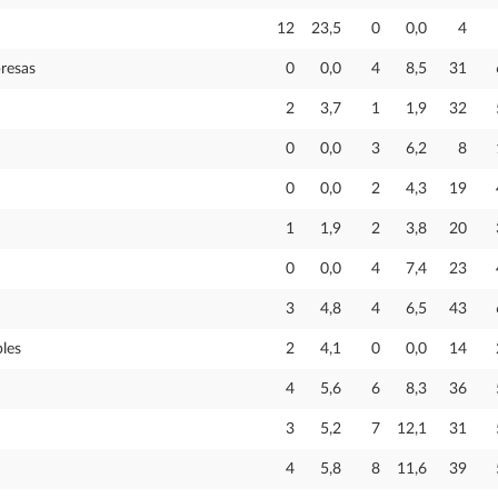
12
23,5
0
0,0
4
resas
0
0,0
4
8,5
31
2
3,7
1
1,9
32
0
0,0
3
6,2
8
0
0,0
2
4,3
19
1
1,9
2
3,8
20
0
0,0
4
7,4
23
3
4,8
4
6,5
43
les
2
4,1
0
0,0
14
4
5,6
6
8,3
36
3
5,2
7
12,1
31
4
5,8
8
11,6
39