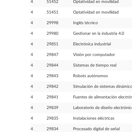
4
51452
Optatividad en movilidad
4
51451
Optatividad en movilidad
4
29998
Inglés técnico
4
29980
Gestionar en la industria 4.0
4
29851
Electrónica industrial
4
29847
Visión por computador
4
29844
Sistemas de tiempo real
4
29843
Robots autónomos
4
29842
Simulación de sistemas dinámic
4
29841
Fuentes de alimentación electró
4
29839
Laboratorio de diseño electrónic
4
29835
Instalaciones eléctricas
4
29834
Procesado digital de señal