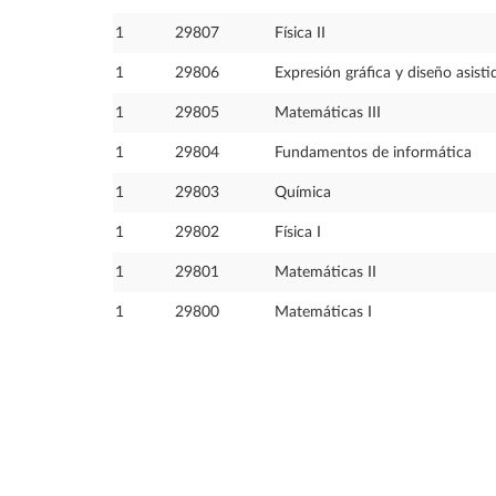
1
29807
Física II
1
29806
Expresión gráfica y diseño asist
1
29805
Matemáticas III
1
29804
Fundamentos de informática
1
29803
Química
1
29802
Física I
1
29801
Matemáticas II
1
29800
Matemáticas I