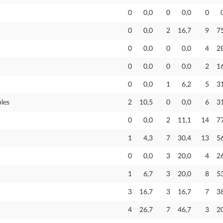
0
0,0
0
0,0
0
0
0,0
2
16,7
9
7
0
0,0
0
0,0
4
2
0
0,0
0
0,0
2
1
0
0,0
1
6,2
5
3
les
2
10,5
0
0,0
6
3
0
0,0
2
11,1
14
7
1
4,3
7
30,4
13
5
0
0,0
3
20,0
4
2
1
6,7
3
20,0
8
5
3
16,7
3
16,7
7
3
4
26,7
7
46,7
3
2