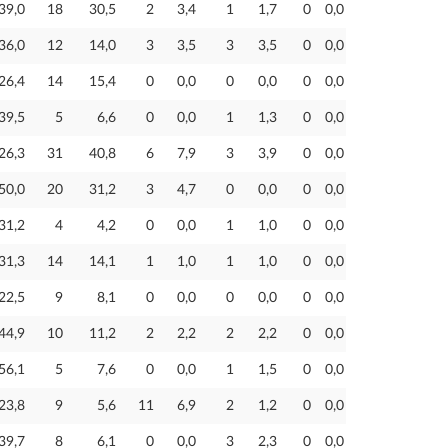
39,0
18
30,5
2
3,4
1
1,7
0
0,0
36,0
12
14,0
3
3,5
3
3,5
0
0,0
26,4
14
15,4
0
0,0
0
0,0
0
0,0
39,5
5
6,6
0
0,0
1
1,3
0
0,0
26,3
31
40,8
6
7,9
3
3,9
0
0,0
50,0
20
31,2
3
4,7
0
0,0
0
0,0
31,2
4
4,2
0
0,0
1
1,0
0
0,0
31,3
14
14,1
1
1,0
1
1,0
0
0,0
22,5
9
8,1
0
0,0
0
0,0
0
0,0
44,9
10
11,2
2
2,2
2
2,2
0
0,0
56,1
5
7,6
0
0,0
1
1,5
0
0,0
23,8
9
5,6
11
6,9
2
1,2
0
0,0
39,7
8
6,1
0
0,0
3
2,3
0
0,0