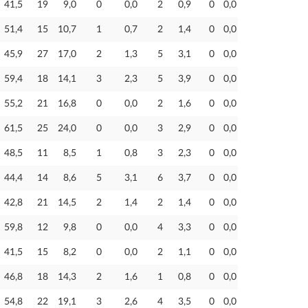
41,5
19
9,0
0
0,0
2
0,9
0
0,0
51,4
15
10,7
1
0,7
2
1,4
0
0,0
45,9
27
17,0
2
1,3
5
3,1
0
0,0
59,4
18
14,1
3
2,3
5
3,9
0
0,0
55,2
21
16,8
0
0,0
2
1,6
0
0,0
61,5
25
24,0
0
0,0
3
2,9
0
0,0
48,5
11
8,5
1
0,8
3
2,3
0
0,0
44,4
14
8,6
5
3,1
6
3,7
0
0,0
42,8
21
14,5
2
1,4
2
1,4
0
0,0
59,8
12
9,8
0
0,0
4
3,3
0
0,0
41,5
15
8,2
0
0,0
2
1,1
0
0,0
46,8
18
14,3
2
1,6
1
0,8
0
0,0
54,8
22
19,1
3
2,6
4
3,5
0
0,0