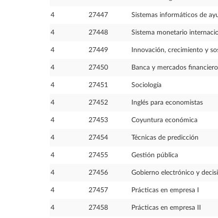
4
27447
Sistemas informáticos de ayu
4
27448
Sistema monetario internaci
4
27449
Innovación, crecimiento y sos
4
27450
Banca y mercados financiero
4
27451
Sociología
4
27452
Inglés para economistas
4
27453
Coyuntura económica
4
27454
Técnicas de predicción
4
27455
Gestión pública
4
27456
Gobierno electrónico y decis
4
27457
Prácticas en empresa I
4
27458
Prácticas en empresa II