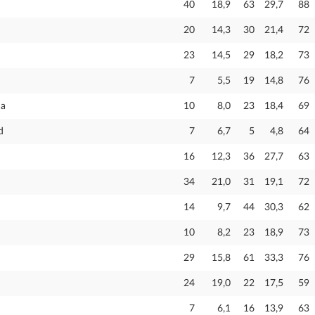
40
18,9
63
29,7
88
20
14,3
30
21,4
72
23
14,5
29
18,2
73
7
5,5
19
14,8
76
ña
10
8,0
23
18,4
69
d
7
6,7
5
4,8
64
16
12,3
36
27,7
63
34
21,0
31
19,1
72
14
9,7
44
30,3
62
10
8,2
23
18,9
73
29
15,8
61
33,3
76
24
19,0
22
17,5
59
7
6,1
16
13,9
63