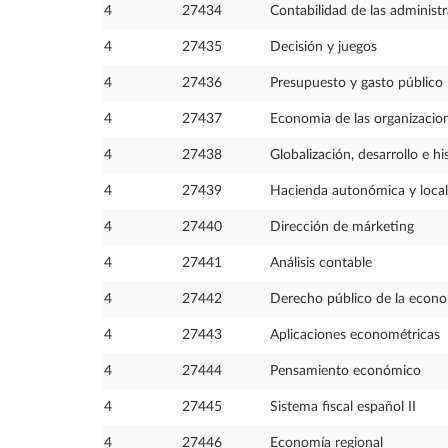
4
27434
Contabilidad de las administ
4
27435
Decisión y juegos
4
27436
Presupuesto y gasto público
4
27437
Economia de las organizacio
4
27438
Globalización, desarrollo e hi
4
27439
Hacienda autonómica y local
4
27440
Dirección de márketing
4
27441
Análisis contable
4
27442
Derecho público de la econ
4
27443
Aplicaciones econométricas
4
27444
Pensamiento económico
4
27445
Sistema fiscal español II
4
27446
Economía regional