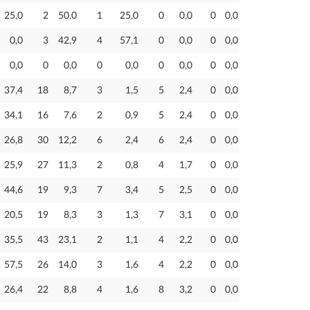
25,0
2
50,0
1
25,0
0
0,0
0
0,0
0,0
3
42,9
4
57,1
0
0,0
0
0,0
0,0
0
0,0
0
0,0
0
0,0
0
0,0
37,4
18
8,7
3
1,5
5
2,4
0
0,0
34,1
16
7,6
2
0,9
5
2,4
0
0,0
26,8
30
12,2
6
2,4
6
2,4
0
0,0
25,9
27
11,3
2
0,8
4
1,7
0
0,0
44,6
19
9,3
7
3,4
5
2,5
0
0,0
20,5
19
8,3
3
1,3
7
3,1
0
0,0
35,5
43
23,1
2
1,1
4
2,2
0
0,0
57,5
26
14,0
3
1,6
4
2,2
0
0,0
26,4
22
8,8
4
1,6
8
3,2
0
0,0