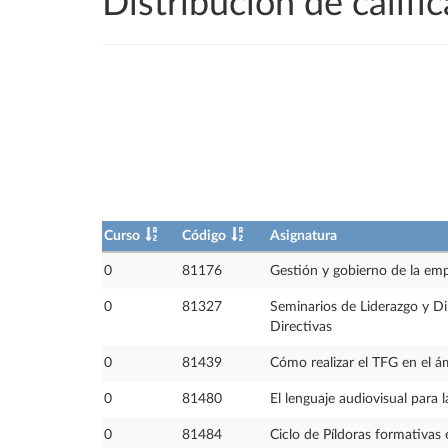
Distribución de calif
Curso
Código
Asignatura
0
81176
Gestión y gobierno de la emp
0
81327
Seminarios de Liderazgo y Di
Directivas
0
81439
Cómo realizar el TFG en el á
0
81480
El lenguaje audiovisual para 
0
81484
Ciclo de Píldoras formativa