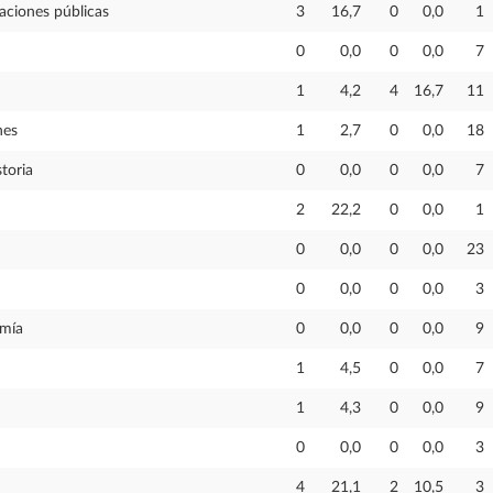
raciones públicas
3
16,7
0
0,0
1
0
0,0
0
0,0
7
1
4,2
4
16,7
11
nes
1
2,7
0
0,0
18
storia
0
0,0
0
0,0
7
2
22,2
0
0,0
1
0
0,0
0
0,0
23
0
0,0
0
0,0
3
omía
0
0,0
0
0,0
9
1
4,5
0
0,0
7
1
4,3
0
0,0
9
0
0,0
0
0,0
3
4
21,1
2
10,5
3