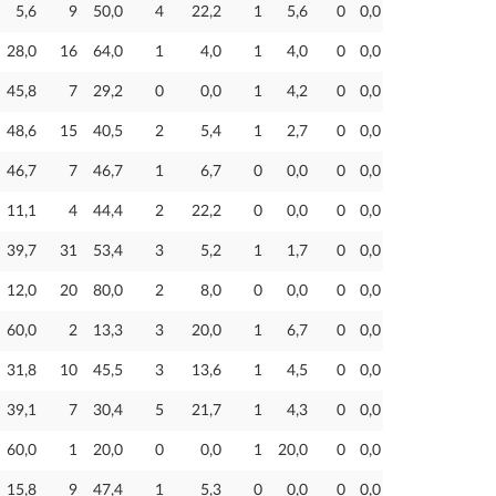
5,6
9
50,0
4
22,2
1
5,6
0
0,0
28,0
16
64,0
1
4,0
1
4,0
0
0,0
45,8
7
29,2
0
0,0
1
4,2
0
0,0
48,6
15
40,5
2
5,4
1
2,7
0
0,0
46,7
7
46,7
1
6,7
0
0,0
0
0,0
11,1
4
44,4
2
22,2
0
0,0
0
0,0
39,7
31
53,4
3
5,2
1
1,7
0
0,0
12,0
20
80,0
2
8,0
0
0,0
0
0,0
60,0
2
13,3
3
20,0
1
6,7
0
0,0
31,8
10
45,5
3
13,6
1
4,5
0
0,0
39,1
7
30,4
5
21,7
1
4,3
0
0,0
60,0
1
20,0
0
0,0
1
20,0
0
0,0
15,8
9
47,4
1
5,3
0
0,0
0
0,0