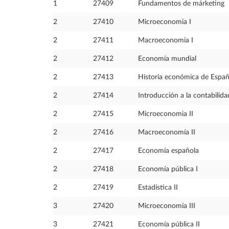
1
27409
Fundamentos de márketing
2
27410
Microeconomia I
2
27411
Macroeconomia I
2
27412
Economía mundial
2
27413
Historia económica de Espa
2
27414
Introducción a la contabilida
2
27415
Microeconomia II
2
27416
Macroeconomía II
2
27417
Economía española
2
27418
Economía pública I
2
27419
Estadística II
3
27420
Microeconomía III
3
27421
Economía pública II