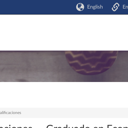
English
En
alificaciones