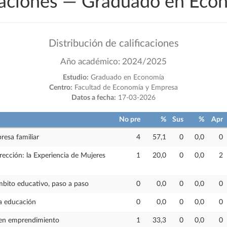
icaciones — Graduado en Eco
Distribución de calificaciones
Año académico: 2024/2025
Estudio:
Graduado en Economía
Centro:
Facultad de Economía y Empresa
Datos a fecha:
17-03-2026
No pre
%
Sus
%
Apr
resa familiar
4
57,1
0
0,0
0
rección: la Experiencia de Mujeres
1
20,0
0
0,0
2
mbito educativo, paso a paso
0
0,0
0
0,0
0
la educación
0
0,0
0
0,0
0
s en emprendimiento
1
33,3
0
0,0
0