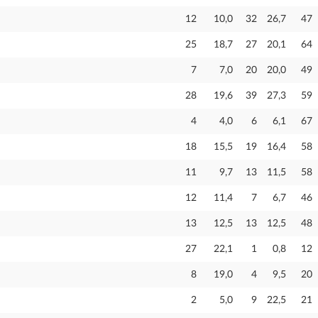
12
10,0
32
26,7
47
25
18,7
27
20,1
64
7
7,0
20
20,0
49
28
19,6
39
27,3
59
4
4,0
6
6,1
67
18
15,5
19
16,4
58
11
9,7
13
11,5
58
12
11,4
7
6,7
46
13
12,5
13
12,5
48
27
22,1
1
0,8
12
8
19,0
4
9,5
20
2
5,0
9
22,5
21