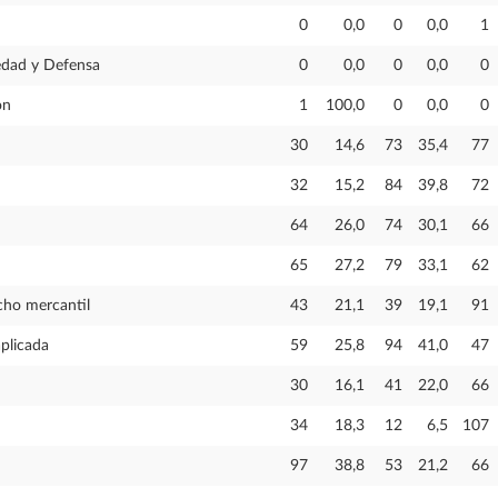
0
0,0
0
0,0
1
edad y Defensa
0
0,0
0
0,0
0
ón
1
100,0
0
0,0
0
30
14,6
73
35,4
77
32
15,2
84
39,8
72
64
26,0
74
30,1
66
65
27,2
79
33,1
62
cho mercantil
43
21,1
39
19,1
91
plicada
59
25,8
94
41,0
47
30
16,1
41
22,0
66
34
18,3
12
6,5
107
97
38,8
53
21,2
66