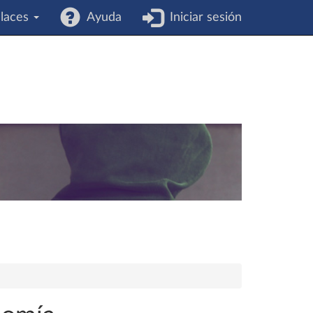
laces
Ayuda
Iniciar sesión