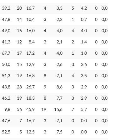
39,2
20
16,7
4
3,3
5
4,2
0
0,0
47,8
14
10,4
3
2,2
1
0,7
0
0,0
49,0
16
16,0
4
4,0
4
4,0
0
0,0
41,3
12
8,4
3
2,1
2
1,4
0
0,0
67,7
17
17,2
4
4,0
1
1,0
0
0,0
50,0
15
12,9
3
2,6
3
2,6
0
0,0
51,3
19
16,8
8
7,1
4
3,5
0
0,0
43,8
28
26,7
9
8,6
3
2,9
0
0,0
46,2
19
18,3
8
7,7
3
2,9
0
0,0
9,8
56
45,9
19
15,6
7
5,7
0
0,0
47,6
7
16,7
3
7,1
0
0,0
0
0,0
52,5
5
12,5
3
7,5
0
0,0
0
0,0