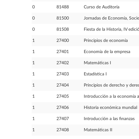
0
81488
Curso de Auditoría
0
81500
Jornadas de Economía, Soci
0
81508
Fiesta de la Historia, IV edici
1
27400
Principios de economía
1
27401
Economía de la empresa
1
27402
Matemáticas I
1
27403
Estadística I
1
27404
Principios de derecho y dere
1
27405
Introducción a la economía a
1
27406
Historia económica mundial
1
27407
Introducción a las finanzas
1
27408
Matemáticas II