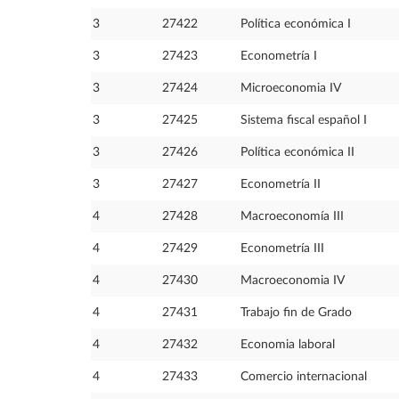
3
27422
Política económica I
3
27423
Econometría I
3
27424
Microeconomia IV
3
27425
Sistema fiscal español I
3
27426
Política económica II
3
27427
Econometría II
4
27428
Macroeconomía III
4
27429
Econometría III
4
27430
Macroeconomia IV
4
27431
Trabajo fin de Grado
4
27432
Economia laboral
4
27433
Comercio internacional