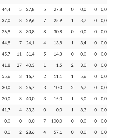
44,4
5
27,8
5
27,8
0
0,0
0
0,0
37,0
8
29,6
7
25,9
1
3,7
0
0,0
26,9
8
30,8
8
30,8
0
0,0
0
0,0
44,8
7
24,1
4
13,8
1
3,4
0
0,0
45,7
11
31,4
5
14,3
0
0,0
0
0,0
41,8
27
40,3
1
1,5
2
3,0
0
0,0
55,6
3
16,7
2
11,1
1
5,6
0
0,0
30,0
8
26,7
3
10,0
2
6,7
0
0,0
20,0
8
40,0
3
15,0
1
5,0
0
0,0
41,7
4
33,3
0
0,0
1
8,3
0
0,0
0,0
0
0,0
7
100,0
0
0,0
0
0,0
0,0
2
28,6
4
57,1
0
0,0
0
0,0