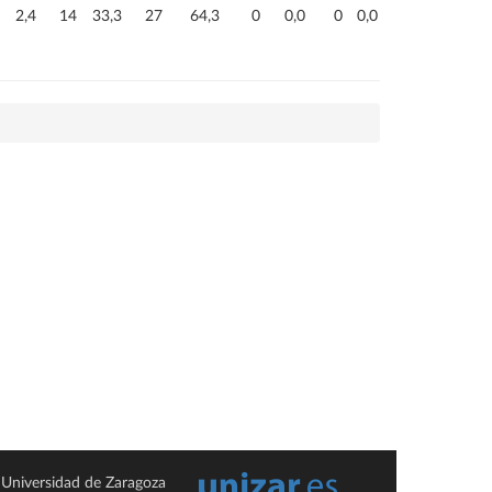
2,4
14
33,3
27
64,3
0
0,0
0
0,0
Universidad de Zaragoza