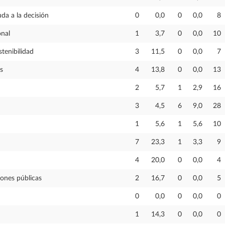
da a la decisión
0
0,0
0
0,0
8
onal
1
3,7
0
0,0
10
tenibilidad
3
11,5
0
0,0
7
s
4
13,8
0
0,0
13
2
5,7
1
2,9
16
3
4,5
6
9,0
28
1
5,6
1
5,6
10
7
23,3
1
3,3
9
4
20,0
0
0,0
4
iones públicas
2
16,7
0
0,0
5
0
0,0
0
0,0
0
1
14,3
0
0,0
0