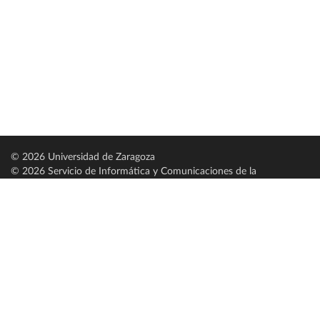
© 2026 Universidad de Zaragoza
© 2026 Servicio de Informática y Comunicaciones de la
Universidad de Zaragoza (
SICUZ
)
Universidad de Zaragoza
C/ Pedro Cerbuna, 12
ES-50009 Zaragoza
España / Spain
Tel: +34 976761000
ciu@unizar.es
Q-5018001-G