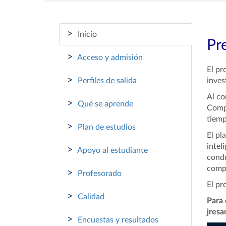
>
Inicio
Pr
>
Acceso y admisión
El pr
>
Perfiles de salida
inves
Al co
>
Qué se aprende
Compu
tiemp
>
Plan de estudios
El pl
intel
>
Apoyo al estudiante
condu
compu
>
Profesorado
El pr
>
Calidad
Para 
jres
>
Encuestas y resultados