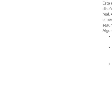
Esta 
diseñ
real.
el pe
segur
Algun