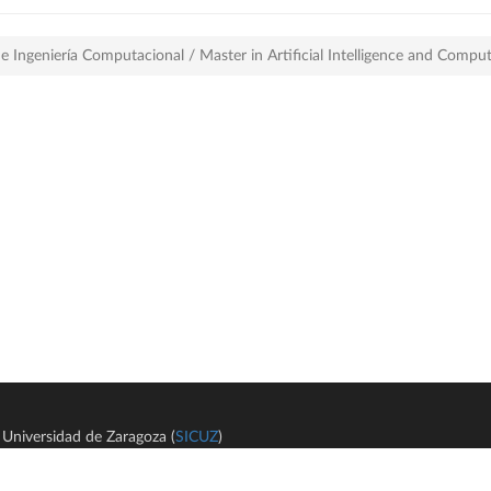
ial e Ingeniería Computacional / Master in Artificial Intelligence and Co
Universidad de Zaragoza (
SICUZ
)