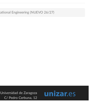
mputational Engineering (NUEVO 26/27)
Universidad de Zaragoza
C/ Pedro Cerbuna, 12
ES-50009 Zaragoza
España / Spain