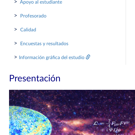
>
Apoyo al estudiante
>
Profesorado
>
Calidad
>
Encuestas y resultados
>
Información gráfica del estudio
Presentación