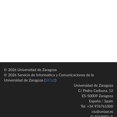
© 2026 Universidad de Zaragoza
© 2026 Servicio de Informática y Comunicaciones de la
Universidad de Zaragoza (
SICUZ
)
Universidad de Zaragoza
C/ Pedro Cerbuna, 12
ES-50009 Zaragoza
España / Spain
Tel: +34 976761000
ciu@unizar.es