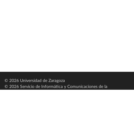
© 2026 Universidad de Zaragoza
© 2026 Servicio de Informática y Comunicaciones de la
Universidad de Zaragoza (
SICUZ
)
Universidad de Zaragoza
C/ Pedro Cerbuna, 12
ES-50009 Zaragoza
España / Spain
Tel: +34 976761000
ciu@unizar.es