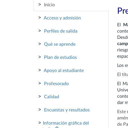
>
Inicio
Pr
>
Acceso y admisión
El
Má
>
Perfiles de salida
conte
Desd
>
camp
Qué se aprende
riesg
espac
>
Plan de estudios
Los e
>
Apoyo al estudiante
El tí
>
Profesorado
El Má
Unive
>
conte
Calidad
dar m
>
Encuestas y resultados
Este 
aména
>
Información gráfica del
de Pa