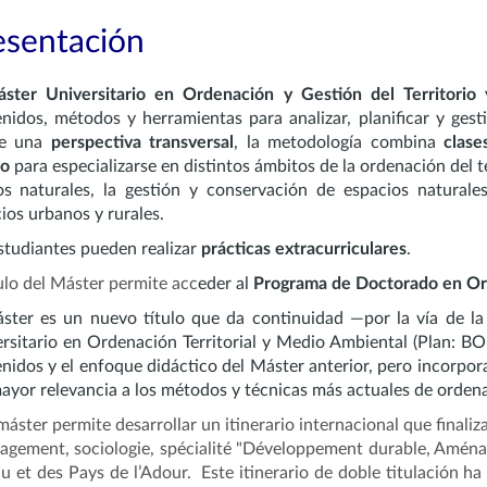
esentación
ster Universitario en Ordenación y Gestión del Territori
nidos, métodos y herramientas para analizar, planificar y gesti
e una
perspectiva transversal
, la metodología combina
clase
o
para especializarse en distintos ámbitos de la ordenación del t
os naturales, la gestión y conservación de espacios naturales
ios urbanos y rurales.
studiantes pueden realizar
prácticas extracurriculares
.
tulo del Máster permite acc
eder al
Programa de Doctorado en
Or
ster es un nuevo título que da continuidad —por la vía de 
rsitario en Ordenación Territorial y Medio Ambiental (Plan: B
nidos y el enfoque didáctico del Máster anterior, pero incorpor
ayor relevancia a los métodos y técnicas más actuales de ordena
máster permite desarrollar un itinerario internacional que final
gement, sociologie, spécialité "Développement durable, Aména
u et des Pays de l’Adour.
Este itinerario de doble titulación h