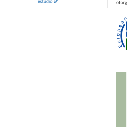
estudio
otorg