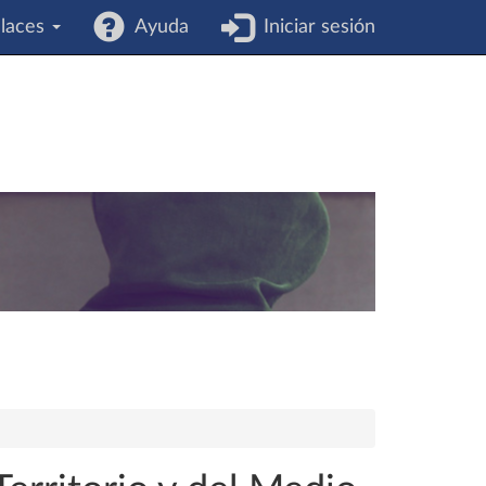
laces
Ayuda
Iniciar sesión