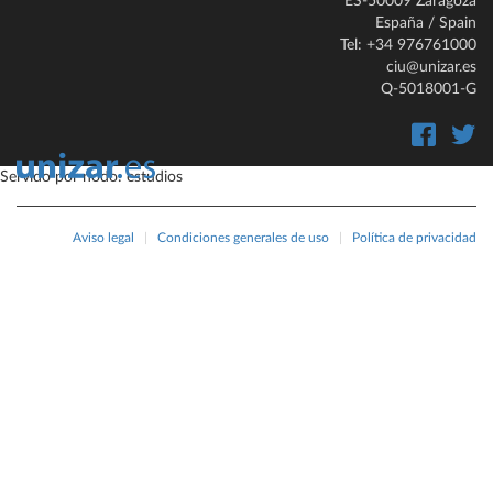
ES-50009 Zaragoza
España / Spain
Tel: +34 976761000
ciu@unizar.es
Q-5018001-G
Servido por nodo: estudios
Aviso legal
|
Condiciones generales de uso
|
Política de privacidad