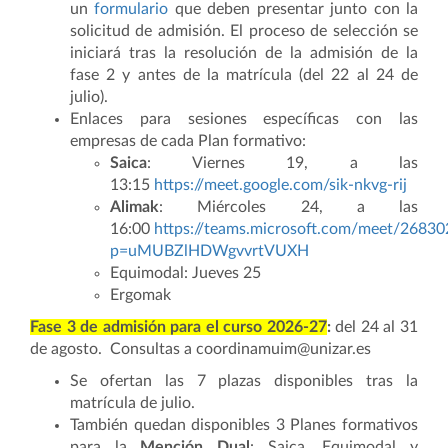
un
formulario
que deben presentar junto con la
solicitud de admisión. El proceso de selección se
iniciará tras la resolución de la admisión de la
fase 2 y antes de la matrícula (del 22 al 24 de
julio).
Enlaces para sesiones específicas con las
empresas de cada Plan formativo:
Saica
: Viernes 19, a las
13:15
https://meet.google.com/sik-nkvg-rij
Alimak
: Miércoles 24, a las
16:00
https://teams.microsoft.com/meet/2683
p=uMUBZlHDWgvvrtVUXH
Equimodal: Jueves 25
Ergomak
Fase 3 de admisión para el curso 2026-27
:
del 24 al 31
de agosto. Consultas a coordinamuim@unizar.es
Se ofertan las 7 plazas disponibles tras la
matrícula de julio.
También quedan disponibles 3 Planes formativos
para la
Mención Dual
: Saica, Equimodal y