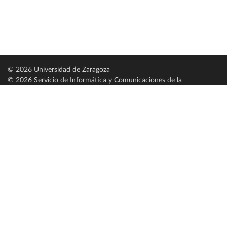
© 2026 Universidad de Zaragoza
© 2026 Servicio de Informática y Comunicaciones de la
Universidad de Zaragoza (
SICUZ
)
Universidad de Zaragoza
C/ Pedro Cerbuna, 12
ES-50009 Zaragoza
España / Spain
Tel: +34 976761000
ciu@unizar.es
Q-5018001-G
Servido por nodo: estudios