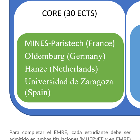
Para completar el EMRE, cada estudiante debe ser
admitido en ambas titulaciones (MUERyEE y en EMRE)