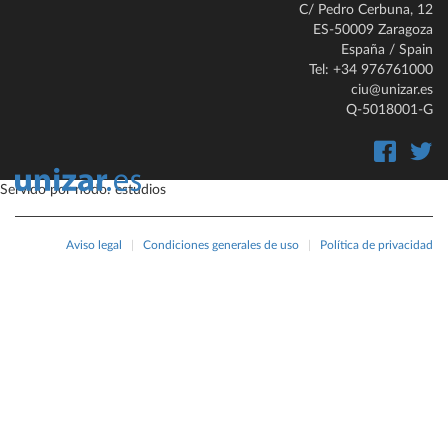
C/ Pedro Cerbuna, 12
ES-50009 Zaragoza
España / Spain
Tel: +34 976761000
ciu@unizar.es
Q-5018001-G
Servido por nodo: estudios
Aviso legal
|
Condiciones generales de uso
|
Política de privacidad