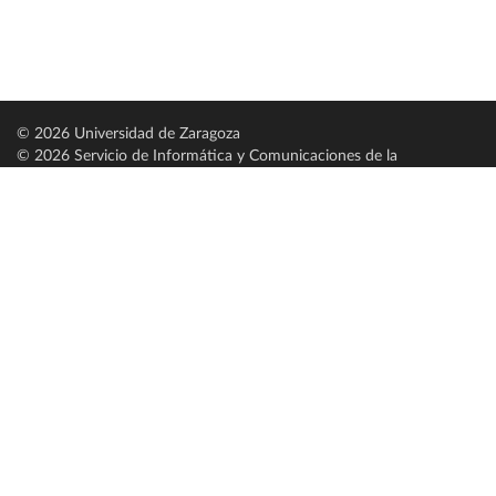
© 2026 Universidad de Zaragoza
© 2026 Servicio de Informática y Comunicaciones de la
Universidad de Zaragoza (
SICUZ
)
Universidad de Zaragoza
C/ Pedro Cerbuna, 12
ES-50009 Zaragoza
España / Spain
Tel: +34 976761000
ciu@unizar.es
Q-5018001-G
Servido por nodo: estudios
Aviso legal
|
Condiciones generales de uso
|
Política de privacidad