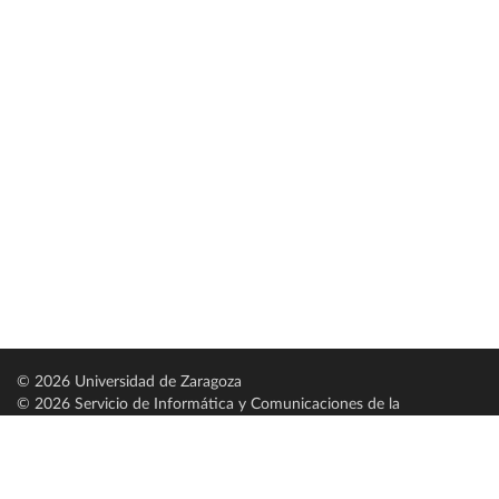
© 2026 Universidad de Zaragoza
© 2026 Servicio de Informática y Comunicaciones de la
Universidad de Zaragoza (
SICUZ
)
Universidad de Zaragoza
C/ Pedro Cerbuna, 12
ES-50009 Zaragoza