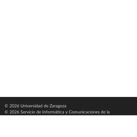
© 2026 Universidad de Zaragoza
© 2026 Servicio de Informática y Comunicaciones de la
Universidad de Zaragoza (
SICUZ
)
Universidad de Zaragoza
C/ Pedro Cerbuna, 12
ES-50009 Zaragoza