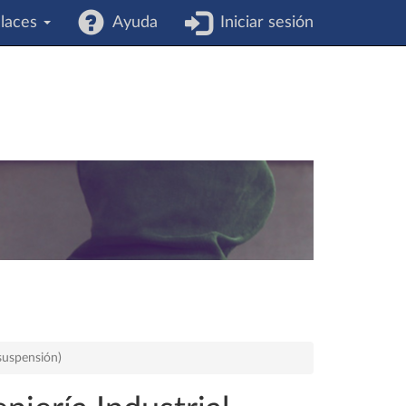
laces
Ayuda
Iniciar sesión
 suspensión)