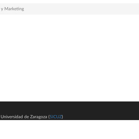
a y Marketing
Universidad de Zaragoza (
SICUZ
)