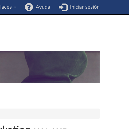
laces
Ayuda
Iniciar sesión