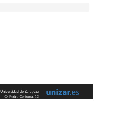
Universidad de Zaragoza
C/ Pedro Cerbuna, 12
ES-50009 Zaragoza
España / Spain
Tel: +34 976761000