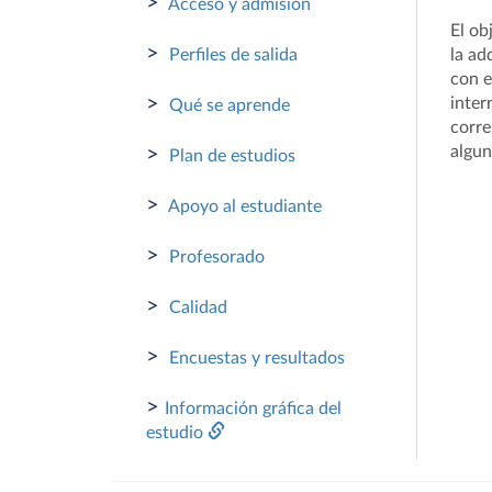
>
Acceso y admisión
El ob
>
Perfiles de salida
la ad
con e
>
inter
Qué se aprende
corre
algun
>
Plan de estudios
>
Apoyo al estudiante
>
Profesorado
>
Calidad
>
Encuestas y resultados
>
Información gráfica del
estudio